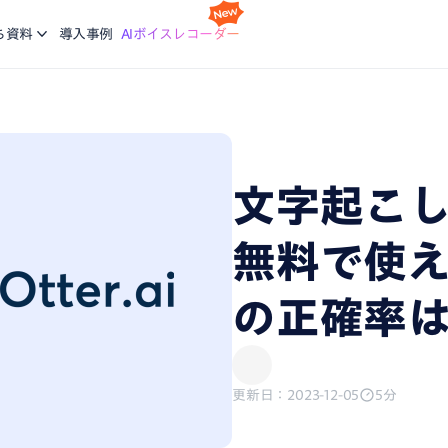
スケジ
Nottaの基本的な使い方について学ぶ。企業に向けた研修
利
idで使える文字起こしアプリ
会議の
ち資料
導入事例
AIボイスレコーダー
コースも提供
ご
機能
画面録
ージで再生している音声を文字起こし
録画と
ブログ
生産力向上の課題解決に繋がる最新DX・AI関連情報をお
エージェント
議事録
届け
析、CRM同期などをエージェントにお任せ
会話が
文字起こしA
、あなたに。会議・データの整理分析はAIにお任せ
無料で使
の正確率
更新日：2023-12-05
5分