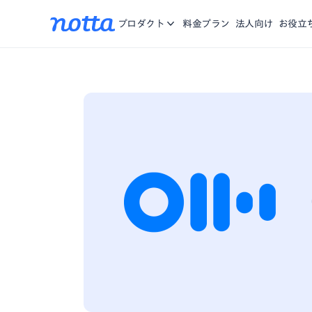
アプリ
Nottaに関する、お知らせ・機能リリース・メディア掲載
iOS/Andro
お問合せ
プロダクト
料金プラン
法人向け
お役立
をご紹介。
Chrome拡張
複数のWebペ
資料一覧
お役に立つ資料や動画をご用意
営業特化AI
商談の記録、分
Notta Brain
思考する時間を