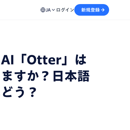
ュール機能
用方法、不具合の解決策など各種お問い合わせ窓口を
予約から文字起こしの流れがスムーズに
JA
ログイン
新規登録
案内
画
テキストを生成し、情報の再利用を加速
自動記録し、議事録の作成をサポート
I「Otter」は
えますか？日本語
はどう？