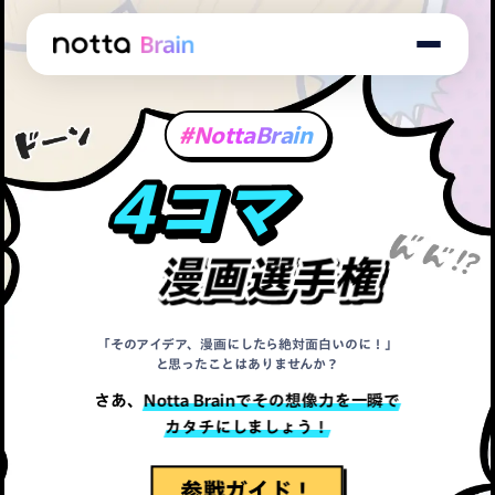
Notta
Brain
4
#NottaBrain
コ
4コマ
4コマ
マ
漫
漫画選手権
漫画選手権
画
選
「そのアイデア、漫画にしたら絶対面白いのに！」
手
と思ったことはありませんか？
さあ、
Notta Brainでその想像力を一瞬で
権
カタチにしましょう！
参戦ガイド！