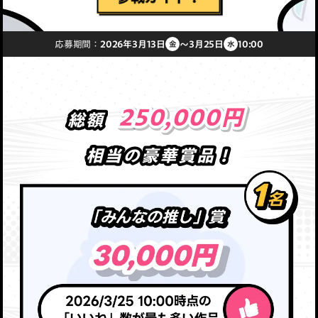
応募期間：
2026年3月13日
〜
3月25日
10:00
金
水
250,000円
250,000円
250,000円
総額
総額
相当の豪華賞品！
相当の豪華賞品！