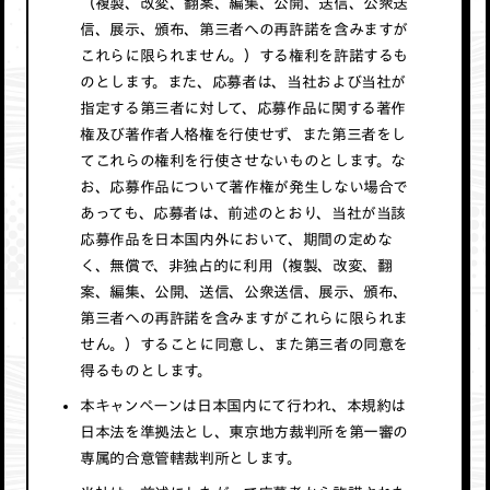
（複製、改変、翻案、編集、公開、送信、公衆送
信、展示、頒布、第三者への再許諾を含みますが
これらに限られません。）する権利を許諾するも
のとします。また、応募者は、当社および当社が
指定する第三者に対して、応募作品に関する著作
権及び著作者人格権を行使せず、また第三者をし
てこれらの権利を行使させないものとします。な
お、応募作品について著作権が発生しない場合で
あっても、応募者は、前述のとおり、当社が当該
応募作品を日本国内外において、期間の定めな
く、無償で、非独占的に利用（複製、改変、翻
案、編集、公開、送信、公衆送信、展示、頒布、
第三者への再許諾を含みますがこれらに限られま
せん。）することに同意し、また第三者の同意を
得るものとします。
本キャンペーンは日本国内にて行われ、本規約は
日本法を準拠法とし、東京地方裁判所を第一審の
専属的合意管轄裁判所とします。