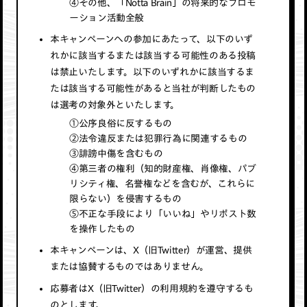
④その他、「Notta Brain」の将来的なプロモ
ーション活動全般
本キャンペーンへの参加にあたって、以下のいず
れかに該当するまたは該当する可能性のある投稿
は禁止いたします。以下のいずれかに該当するま
たは該当する可能性があると当社が判断したもの
は選考の対象外といたします。
①公序良俗に反するもの
②法令違反または犯罪行為に関連するもの
③誹謗中傷を含むもの
④第三者の権利（知的財産権、肖像権、パブ
リシティ権、名誉権などを含むが、これらに
限らない）を侵害するもの
⑤不正な手段により「いいね」やリポスト数
を操作したもの
本キャンペーンは、X（旧Twitter）が運営、提供
または協賛するものではありません。
応募者はX（旧Twitter）の利用規約を遵守するも
のとします。