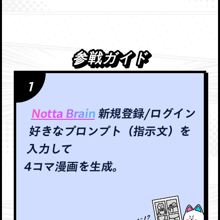
参戦ガイド
参戦ガイド
1
Notta Brain
新規登録/ログイン
好きなプロンプト（指示文）を
入力して
4コマ漫画を生成。