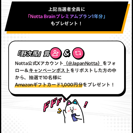
上記当選者全員に
「Notta Brainプレミアムプラン1年分」
もプレゼント！
「野次馬」賞
Notta公式Xアカウント
（@JapanNotta）
をフォ
ロー＆
キャンペーンポスト
をリポストした方の中
から、抽選で10名様
に
Amazonギフトカード1,000円分
をプレゼント！