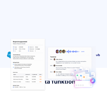
Trusted by over 10 millions users worldwide
Wie Notta funktioniert