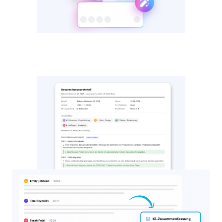
Automatisch ausfüllen lassen
Notta Brain füllt TOP, Beschlüsse und Action
Items mit Verantwortlich & Termin. Export als
Word/PDF.
Kostenlos starten