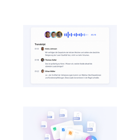
Aufnehmen & transkribieren
Online-Meeting, Vor-Ort-Termin oder Datei-
Upload: in Echtzeit, 58 Sprachen.
Ihre Vorlage hochladen
Eigene Protokoll-Vorlage oder fertige Vorlage;
Sie bestimmen Felder und TOP-Struktur.