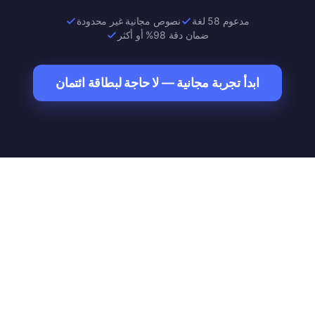
مدعوم 58 لغة
نصوص مجانية غير محدودة
ضمان دقة 98% أو أكثر
ابدأ تجربة مجانية — لا حاجة لبطاقة ائتمان