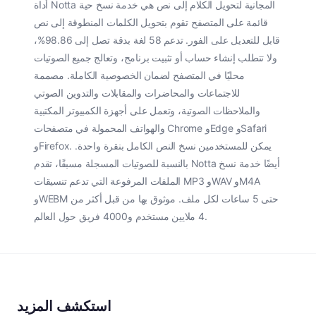
أداة Notta المجانية لتحويل الكلام إلى نص هي خدمة نسخ حية
قائمة على المتصفح تقوم بتحويل الكلمات المنطوقة إلى نص
قابل للتعديل على الفور. تدعم 58 لغة بدقة تصل إلى 98.86%،
ولا تتطلب إنشاء حساب أو تثبيت برنامج، وتعالج جميع الصوتيات
محليًا في المتصفح لضمان الخصوصية الكاملة. مصممة
للاجتماعات والمحاضرات والمقابلات والتدوين الصوتي
والملاحظات الصوتية، وتعمل على أجهزة الكمبيوتر المكتبية
والهواتف المحمولة في متصفحات Chrome وEdge وSafari
وFirefox. يمكن للمستخدمين نسخ النص الكامل بنقرة واحدة.
بالنسبة للصوتيات المسجلة مسبقًا، تقدم Notta أيضًا خدمة نسخ
الملفات المرفوعة التي تدعم تنسيقات MP3 وWAV وM4A
وWEBM حتى 5 ساعات لكل ملف. موثوق بها من قبل أكثر من
4 ملايين مستخدم و4000 فريق حول العالم.
استكشف المزيد