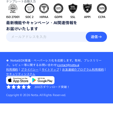
テンプレート自動入力
最新機能
や
キャンペーン・
AI関連情報
を
お届けいたします
送信
🍀 NottaはDX推進・ペーパーレス化を応援します。取材、プレスリリー
ス、レビュー等に関するお問い合わせ:
contact@notta.ai
利用規約
｜
プライバシー
｜
サイトマップ
｜
お友達紹介プログラム利用規約
｜
セキュリティシステム
200万ダウンロード突破！
Copyright ©
2026
Notta. All Rights Reserved.