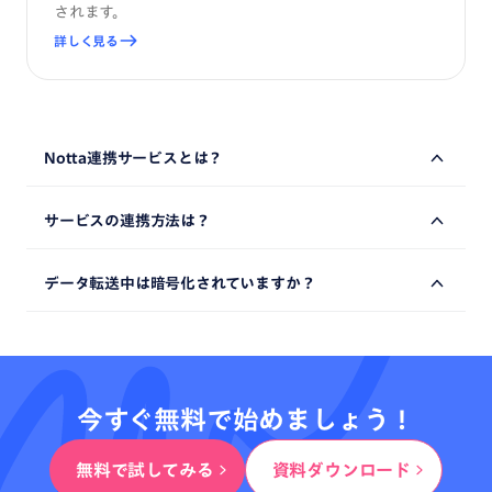
されます。
詳しく見る
Notta
連携
サービス
とは？
Notta
における
データ
を
他社
サービス
との
連携により、
仕事
サービス
の
連携
方法
は？
の
手間
を
削減し、
ワークフロー
の
効率化
を
実現
できます。
Notta
に
ログインし、
「連携とアプリ」
の
中
に
すべて
の
連携
データ
転送中
は
暗号化
されていますか？
サービス
が
ご確認
いただけます。
「連携する」
を
クリック
し、
他社
サービス
の
連携
手続き
を
お進み
ください。
はい、
転送
される
データ
は
対称鍵暗号化
と
非対称鍵暗号化
の
組み合わせ
で
暗号化
されています。
今すぐ無料で始めましょう！
無料で試してみる
資料ダウンロード