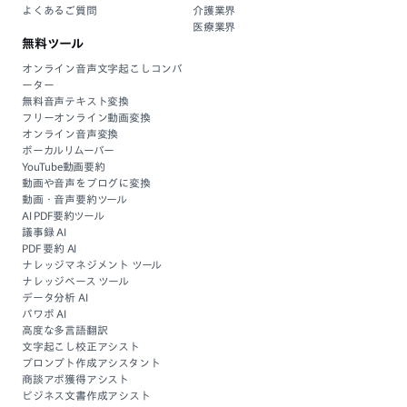
よくあるご質問
介護業界
医療業界
無料ツール
オンライン音声文字起こしコンバ
ーター
無料音声テキスト変換
フリーオンライン動画変換
オンライン音声変換
ボーカルリムーバー
YouTube動画要約
動画や音声をブログに変換
動画・音声要約ツール
AI PDF要約ツール
議事録 AI
PDF 要約 AI
ナレッジマネジメント ツール
ナレッジベース ツール
データ分析 AI
パワポ AI
高度な多言語翻訳
文字起こし校正アシスト
プロンプト作成アシスタント
商談アポ獲得アシスト
ビジネス文書作成アシスト