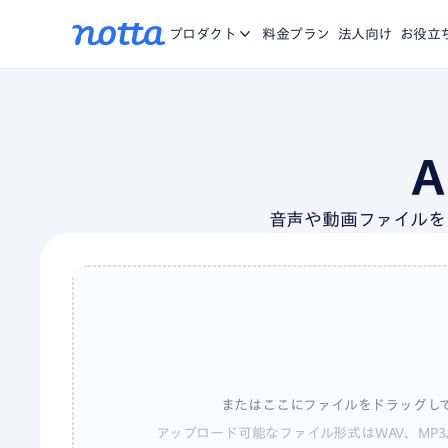
アプリ
Nottaに関する、お知らせ・機能リリース・メディア掲載
iOS/Andro
お問合せ
プロダクト
料金プラン
法人向け
お役立
をご紹介。
Chrome拡張
複数のWebペ
資料一覧
お役に立つ資料や動画をご用意
営業特化AI
商談の記録、分
Notta Brain
音声や動画ファイルを
思考する時間を
またはここにファイルをドラッグし
アップロード可能なファイル形式はWAV、MP3、M