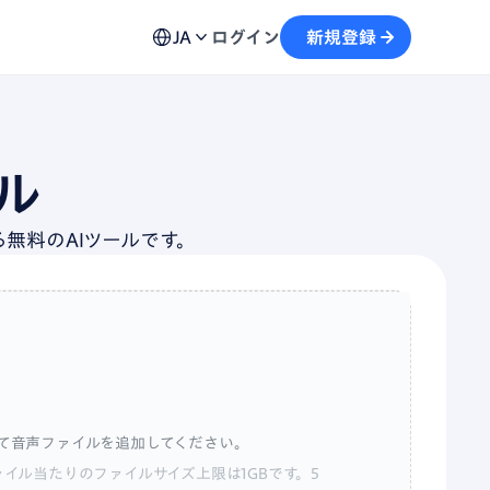
ュール機能
用方法、不具合の解決策など各種お問い合わせ窓口を
予約から文字起こしの流れがスムーズに
JA
ログイン
新規登録
案内
画
テキストを生成し、情報の再利用を加速
ル
自動記録し、議事録の作成をサポート
無料のAIツールです。
て音声ファイルを追加してください。
1ファイル当たりのファイルサイズ上限は1GBです。5