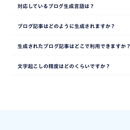
対応しているブログ生成言語は？
す。
Nottaは、音声ファイルに対して58の言語を
ブログ記事はどのように生成されますか？
文字起こしが完了すると、内容は自動的にブログ
生成されたブログ記事はどこで利用できますか
可能な状態で提供されます。
生成されたブログ記事は、ウェブサイトやSNS（Twit
文字起こしの精度はどのくらいですか？
スに直接アップロードすることもでき、どのメデ
Nottaの音声認識によるテキスト化精度は98.
認識作業の効率もアップします。この機能は、無