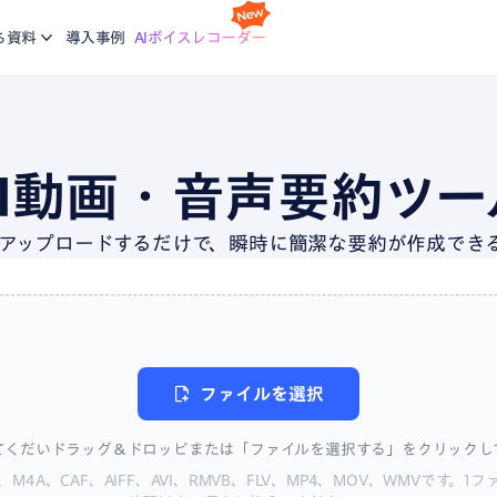
スケジ
Nottaの基本的な使い方について学ぶ。企業に向けた研修
利
idで使える文字起こしアプリ
会議の
ち資料
導入事例
AIボイスレコーダー
コースも提供
ご
機能
画面録
ージで再生している音声を文字起こし
録画と
ブログ
生産力向上の課題解決に繋がる最新DX・AI関連情報をお
エージェント
議事録
届け
AI動画・音声要約ツー
析、CRM同期などをエージェントにお任せ
会話が
アップロードするだけで、瞬時に簡潔な要約が作成できる
、あなたに。会議・データの整理分析はAIにお任せ
ファイルを選択
てくだいドラッグ＆ドロッピまたは「ファイルを選択する」をクリックし
4A、CAF、AIFF、AVI、RMVB、FLV、MP4、MOV、WMVです。