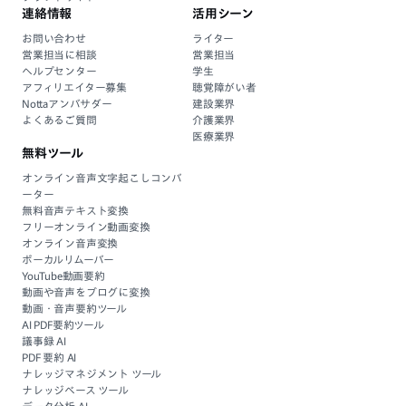
連絡情報
活用シーン
お問い合わせ
ライター
営業担当に相談
営業担当
ヘルプセンター
学生
アフィリエイター募集
聴覚障がい者
Nottaアンバサダー
建設業界
よくあるご質問
介護業界
医療業界
無料ツール
オンライン音声文字起こしコンバ
ーター
無料音声テキスト変換
フリーオンライン動画変換
オンライン音声変換
ボーカルリムーバー
YouTube動画要約
動画や音声をブログに変換
動画・音声要約ツール
AI PDF要約ツール
議事録 AI
PDF 要約 AI
ナレッジマネジメント ツール
ナレッジベース ツール
データ分析 AI