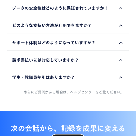
フォーマルな会議など、発言が明瞭で整然と行われる場面
データの安全性はどのように保証されていますか？
では、認識制度は98.86%以上です。※収音が困難な環境で
は、認識精度が低下する場合があります。文字起こし精度
弊社は、2022年にNottaサービスのセキュリティおよびプ
を向上させるコツは
こちら
。
どのような支払い方法が利用できますか？
ライバシー原則に関する内部統制を対象とした、SOC2認証
報告書を取得しています。SOC 2（Service Organization
JCB, VISA, Mastercard, Discover, American Express の各種
Control Type 2）は、米国公認会計士協会（AICPA）が策定
サポート体制はどのようになっていますか？
クレジットカードをご利用いただけます。また、Nottaビジ
したサイバーセキュリティ・コンプライアンス・フレームワ
ネスプランまたはエンタープライズプランをご契約の場合
ークです。2023年9月にはISMS国際標準規格「ISO27001」
Nottaでは、導入から運用まで、充実したサポート体制を整
は、銀行振込による請求書払いにも対応しています。アプ
認証も取得しています。
請求書払いには対応していますか？
えております。料金プランや機能比較、導入サポートな
リ版では、Apple IDまたはGoogle Playを利用した決済もご
ど、お客様の課題や活用フェーズに応じて、専門のスタッ
利用いただけます。
さらに、すべてのデータは日本国内に保管されます。デー
はい。法人向けプランをご契約の場合は、請求書払いをご
フが最適なサポートをご案内いたします。
タは送信時・保存時ともに多重暗号化されるため、業務担
学生・教職員割引はありますか？
利用いただけます。
当者も個別のユーザーデータを特定して閲覧することはで
また、24時間365日体制のプロフェッショナルな運用・保
はい。教育機関から発行されたメールアドレスで新規登録
きません。
守体制を整え、システムの安定運用とお客様の情報セキュ
さらにご質問がある場合は、
ヘルプセンター
をご覧ください。
いただくと、50%割引をご利用できます。お申込方法の詳
リティの維持に努めています。
細は
こちら
。
次の会話から、記録を成果に
変える