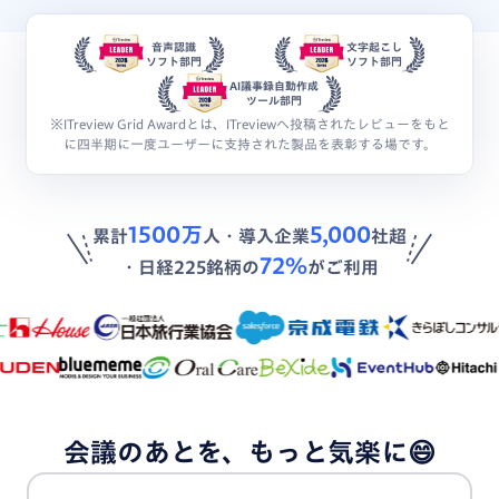
音声認識
文字起こし
ソフト部門
ソフト部門
AI議事録自動作成
ツール部門
※ITreview Grid Awardとは、ITreviewへ投稿されたレビューをもと
に四半期に一度ユーザーに支持された製品を表彰する場です。
1500万
5,000
累計
人・導入企業
社超
72％
・日経225銘柄の
がご利用
会議のあとを、もっと気楽に😄