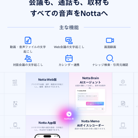
会議も、通話も、取材も
すべての音声をNottaへ
主な機能
動画・音声ファイルの文字
Web会議の文字起こし
画面録画
起こし
対面会議の文字起こし
カレンダー連携
ナレッジ検索・引用元確認
Notta Brain
Notta Web版
AIエージェント
ブラウザで会議・音声・動画を文字起こ
AI要約
横断分析
会議を横断して分析し、資料を自動作
しし、編集・要約まで行えます。
成。
翻訳
スライド生成
イ
Notta Memo
Notta App版
AIボイスレコーダー
スマホでその場の会話を録音・文字起こ
モバイル録音
通話録音
通話や対面会話を手軽に録音できます。
しし、外出先でも確認できます。