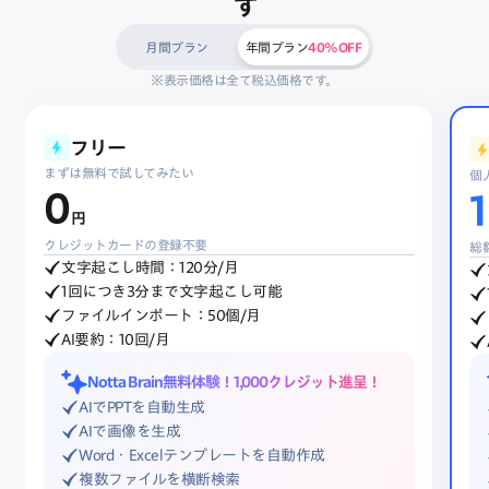
す
月間プラン
年間プラン
40%OFF
※表示価格は全て税込価格です。
フリー
まずは無料で試してみたい
個
0
1
円
クレジットカードの登録不要
総額
文字起こし時間：120分/月
1回につき3分まで文字起こし可能
ファイルインポート：50個/月
AI要約：10回/月
Notta Brain無料体験！
1,000クレジット進呈！
AIでPPTを自動生成
AIで画像を生成
Word・Excelテンプレートを自動作成
複数ファイルを横断検索