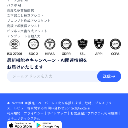
パワポ AI
高度な多言語翻訳
文字起こし校正アシスト
プロンプト作成アシスタント
商談アポ獲得アシスト
ビジネス文書作成アシスト
テンプレート自動入力
最新機能
や
キャンペーン・
AI関連情報
を
お届けいたします
送信
🍀 NottaはDX推進・ペーパーレス化を応援します。取材、プレスリリー
ス、レビュー等に関するお問い合わせ:
contact@notta.ai
利用規約
｜
プライバシー
｜
サイトマップ
｜
お友達紹介プログラム利用規約
｜
セキュリティシステム