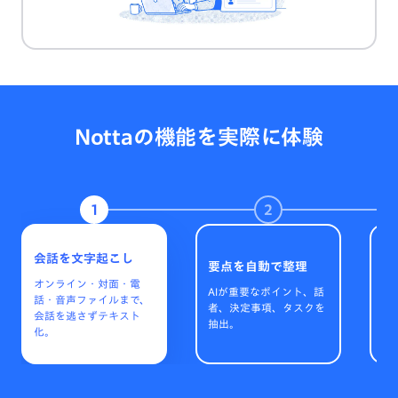
Nottaの機能を実際に体験
1
2
次
会話を文字起こし
要点を自動で整理
成
オンライン・対面・電
AIが重要なポイント、話
話・音声ファイルまで、
議
者、決定事項、タスクを
会話を逃さずテキスト
ル
抽出。
化。
テ