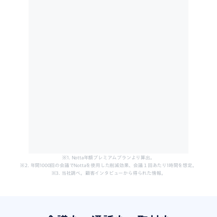
※1. Notta年額プレミアムプランより算出。
※2. 年間1000回の会議でNottaを使用した削減効果、会議１回あたり1時間を想定。
※3. 当社調べ。顧客インタビューから得られた情報。