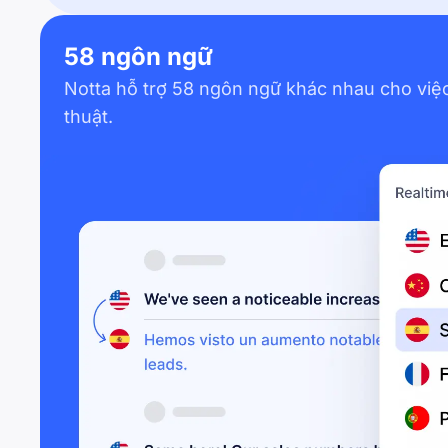
58 ngôn ngữ
Notta hỗ trợ 58 ngôn ngữ khác nhau cho việ
thuật.