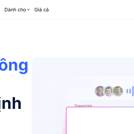
Dành cho
Giá cả
hông
ịnh