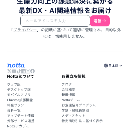
生産力向上
の
課題解決
に
繋がる
最新DX・
AI関連情報
を
お届け
送信
「
プライバシー
」
の
記載
に
基づいて
適切に
管理され、
目的以外
には
一切使用しません。
日本語
Nottaについて
お役立ち情報
ウェブ版
ブログ
デスクトップ版
会社概要
モバイルアプリ
新着情報
Chrome拡張機能
Nottaチーム
料金プラン
お友達紹介プログラム
資料一覧
学割・教職員割引
アップデート情報
メディアキット
外部サービス連携
特定商取引法に基づく表示
Nottaアカデミー