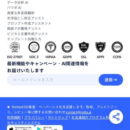
データ分析 AI
パワポ AI
高度な多言語翻訳
文字起こし校正アシスト
プロンプト作成アシスタント
商談アポ獲得アシスト
ビジネス文書作成アシスト
テンプレート自動入力
最新機能
や
キャンペーン・
AI関連情報
を
お届けいたします
送信
🍀 NottaはDX推進・ペーパーレス化を応援します。取材、プレスリリー
ス、レビュー等に関するお問い合わせ:
contact@notta.ai
利用規約
｜
プライバシー
｜
サイトマップ
｜
お友達紹介プログラム利用規約
｜
セキュリティシステム