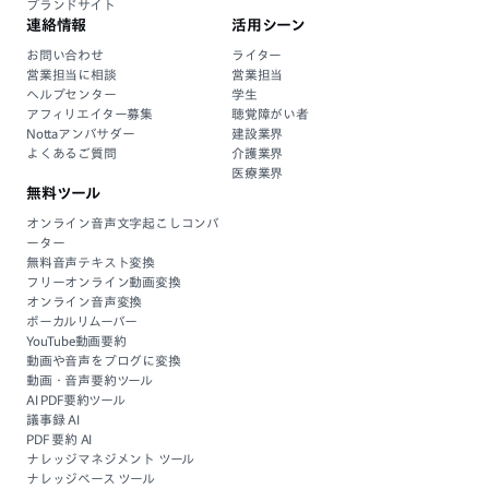
ブランドサイト
連絡情報
活用シーン
お問い合わせ
ライター
営業担当に相談
営業担当
ヘルプセンター
学生
アフィリエイター募集
聴覚障がい者
Nottaアンバサダー
建設業界
よくあるご質問
介護業界
医療業界
無料ツール
オンライン音声文字起こしコンバ
ーター
無料音声テキスト変換
フリーオンライン動画変換
オンライン音声変換
ボーカルリムーバー
YouTube動画要約
動画や音声をブログに変換
動画・音声要約ツール
AI PDF要約ツール
議事録 AI
PDF 要約 AI
ナレッジマネジメント ツール
ナレッジベース ツール