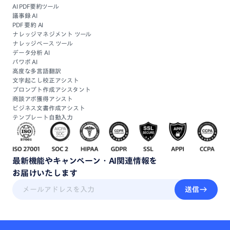
AI PDF要約ツール
議事録 AI
PDF 要約 AI
ナレッジマネジメント ツール
ナレッジベース ツール
データ分析 AI
パワポ AI
高度な多言語翻訳
文字起こし校正アシスト
プロンプト作成アシスタント
商談アポ獲得アシスト
ビジネス文書作成アシスト
テンプレート自動入力
最新機能
や
キャンペーン・
AI関連情報
を
お届けいたします
送信