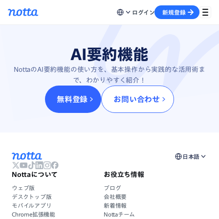
ログイン
新規登録
AI要約機能
NottaのAI要約機能の使い方を、基本操作から実践的な活用術ま
で、わかりやすく紹介！
無料登録
お問い合わせ
日本語
Nottaについて
お役立ち情報
ウェブ版
ブログ
デスクトップ版
会社概要
モバイルアプリ
新着情報
Chrome拡張機能
Nottaチーム