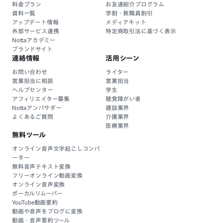
料金プラン
お友達紹介プログラム
資料一覧
学割・教職員割引
アップデート情報
メディアキット
外部サービス連携
特定商取引法に基づく表示
Nottaアカデミー
ブランドサイト
連絡情報
活用シーン
お問い合わせ
ライター
営業担当に相談
営業担当
ヘルプセンター
学生
アフィリエイター募集
聴覚障がい者
Nottaアンバサダー
建設業界
よくあるご質問
介護業界
医療業界
無料ツール
オンライン音声文字起こしコンバ
ーター
無料音声テキスト変換
フリーオンライン動画変換
オンライン音声変換
ボーカルリムーバー
YouTube動画要約
動画や音声をブログに変換
動画・音声要約ツール