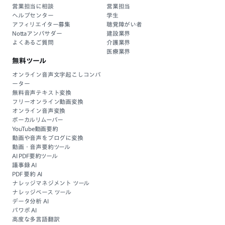
営業担当に相談
営業担当
ヘルプセンター
学生
アフィリエイター募集
聴覚障がい者
Nottaアンバサダー
建設業界
よくあるご質問
介護業界
医療業界
無料ツール
オンライン音声文字起こしコンバ
ーター
無料音声テキスト変換
フリーオンライン動画変換
オンライン音声変換
ボーカルリムーバー
YouTube動画要約
動画や音声をブログに変換
動画・音声要約ツール
AI PDF要約ツール
議事録 AI
PDF 要約 AI
ナレッジマネジメント ツール
ナレッジベース ツール
データ分析 AI
パワポ AI
高度な多言語翻訳