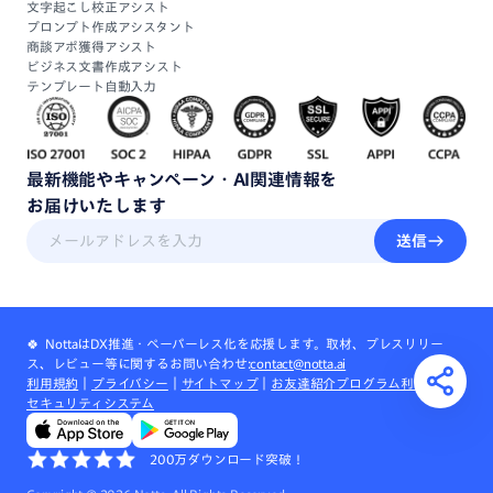
文字起こし校正アシスト
プロンプト作成アシスタント
商談アポ獲得アシスト
ビジネス文書作成アシスト
テンプレート自動入力
最新機能
や
キャンペーン・
AI関連情報
を
お届けいたします
送信
🍀 NottaはDX推進・ペーパーレス化を応援します。取材、プレスリリー
ス、レビュー等に関するお問い合わせ:
contact@notta.ai
利用規約
｜
プライバシー
｜
サイトマップ
｜
お友達紹介プログラム利用規約
｜
セキュリティシステム
200万ダウンロード突破！