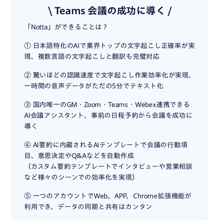
\ Teams 会議の成功に導く /
「Notta」ができることは？
① 日本語特化のAIで業界トップの文字起こし正確率が実
現、複数言語の文字起こしと翻訳も完璧対応
② 驚いほどの認識速度で文字起こし作業効率化が実現、
一時間の音声データがただの5分でテキスト化
③ 国内唯一のGM・Zoom・Teams・Webex連携できる
AI会議アシスタント、事前の日程予約から会議を成功に
導く
④ AI要約に内蔵されるAIテンプレートで会議の行動項
目、意思決定やQ&Aなどを自動作成
（カスタム要約テンプレートでインタビューや営業相談
など様々のシーンでの効率化を実現）
⑤ 一つのアカウントでWeb、APP、Chrome拡張機能が
利用でき、データの同期と共有はカンタン