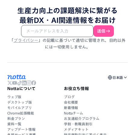
生産力向上
の
課題解決
に
繋がる
最新DX・
AI関連情報
を
お届け
送信
「
プライバシー
」
の
記載
に
基づいて
適切に
管理され、
目的以外
には
一切使用しません。
日本語
Nottaについて
お役立ち情報
ウェブ版
ブログ
デスクトップ版
会社概要
モバイルアプリ
新着情報
Chrome拡張機能
Nottaチーム
料金プラン
お友達紹介プログラム
資料一覧
学割・教職員割引
アップデート情報
メディアキット
外部サービス連携
特定商取引法に基づく表示