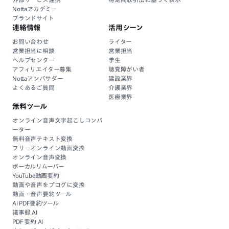
Nottaアカデミー
ブランドサイト
連絡情報
活用シーン
お問い合わせ
ライター
営業担当に相談
営業担当
ヘルプセンター
学生
アフィリエイター募集
聴覚障がい者
Nottaアンバサダー
建設業界
よくあるご質問
介護業界
医療業界
無料ツール
オンライン音声文字起こしコンバ
ーター
無料音声テキスト変換
フリーオンライン動画変換
オンライン音声変換
ボーカルリムーバー
YouTube動画要約
動画や音声をブログに変換
動画・音声要約ツール
AI PDF要約ツール
議事録 AI
PDF 要約 AI