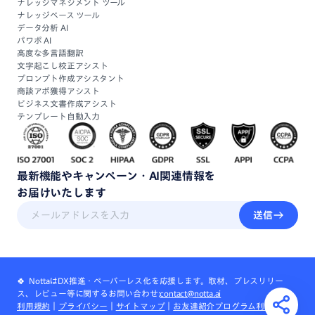
ナレッジマネジメント ツール
ナレッジベース ツール
データ分析 AI
パワポ AI
高度な多言語翻訳
文字起こし校正アシスト
プロンプト作成アシスタント
商談アポ獲得アシスト
ビジネス文書作成アシスト
テンプレート自動入力
最新機能
や
キャンペーン・
AI関連情報
を
お届けいたします
送信
🍀 NottaはDX推進・ペーパーレス化を応援します。取材、プレスリリー
ス、レビュー等に関するお問い合わせ:
contact@notta.ai
利用規約
｜
プライバシー
｜
サイトマップ
｜
お友達紹介プログラム利用規約
｜