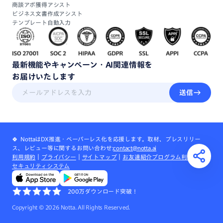
商談アポ獲得アシスト
ビジネス文書作成アシスト
テンプレート自動入力
最新機能
や
キャンペーン・
AI関連情報
を
お届けいたします
送信
🍀 NottaはDX推進・ペーパーレス化を応援します。取材、プレスリリー
ス、レビュー等に関するお問い合わせ:
contact@notta.ai
利用規約
｜
プライバシー
｜
サイトマップ
｜
お友達紹介プログラム利用規約
｜
セキュリティシステム
200万ダウンロード突破！
Copyright ©
2026
Notta. All Rights Reserved.