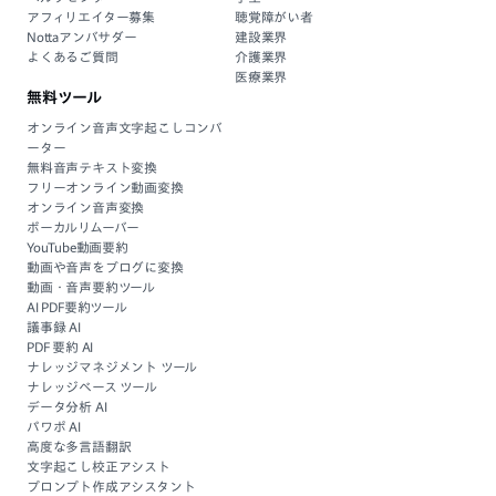
アフィリエイター募集
聴覚障がい者
Nottaアンバサダー
建設業界
よくあるご質問
介護業界
医療業界
無料ツール
オンライン音声文字起こしコンバ
ーター
無料音声テキスト変換
フリーオンライン動画変換
オンライン音声変換
ボーカルリムーバー
YouTube動画要約
動画や音声をブログに変換
動画・音声要約ツール
AI PDF要約ツール
議事録 AI
PDF 要約 AI
ナレッジマネジメント ツール
ナレッジベース ツール
データ分析 AI
パワポ AI
高度な多言語翻訳
文字起こし校正アシスト
プロンプト作成アシスタント