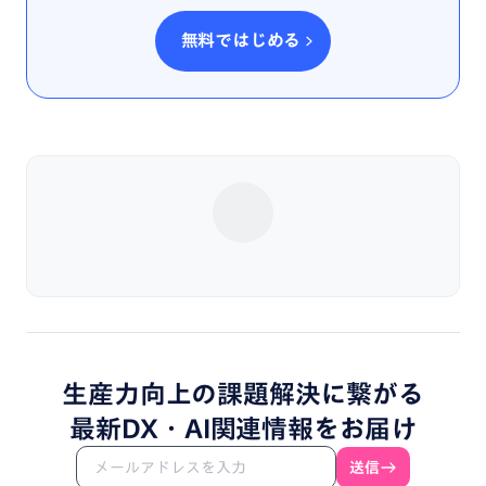
無料ではじめる
生産力向上
の
課題解決
に
繋がる
最新DX・
AI関連情報
を
お届け
送信