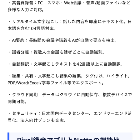
・高音質録音：PC・スマホ・Web会議・音声/動画ファイルなど
多様な入力に対応。
・リアルタイム文字起こし：話した内容を即座にテキスト化。日
本語を含む104言語対応。
・AI要約：長時間の会議や講義もAIが自動で要点を抽出。
・話者分離：複数人の会話も話者ごとに自動識別。
・自動翻訳：文字起こしテキストを42言語以上に自動翻訳。
・編集・共有：文字起こし結果の編集、タグ付け、ハイライト、
PDF/Word/Excel/字幕ファイル等でエクスポート。
・クラウド同期：データはクラウドに自動保存、複数デバイスで
同期可能。
・セキュリティ：日本国内データセンター、エンドツーエンド暗
号化、法人向けプランも充実。