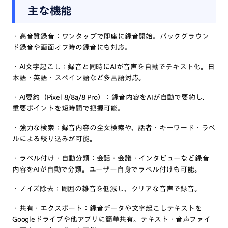
主な機能
・高音質録音：ワンタップで即座に録音開始。バックグラウン
ド録音や画面オフ時の録音にも対応。
・AI文字起こし：録音と同時にAIが音声を自動でテキスト化。日
本語・英語・スペイン語など多言語対応。
・AI要約（Pixel 8/8a/8 Pro）：録音内容をAIが自動で要約し、
重要ポイントを短時間で把握可能。
・強力な検索：録音内容の全文検索や、話者・キーワード・ラベ
ルによる絞り込みが可能。
・ラベル付け・自動分類：会話・会議・インタビューなど録音
内容をAIが自動で分類。ユーザー自身でラベル付けも可能。
・ノイズ除去：周囲の雑音を低減し、クリアな音声で録音。
・共有・エクスポート：録音データや文字起こしテキストを
Googleドライブや他アプリに簡単共有。テキスト・音声ファイ