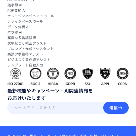
議事録 AI
PDF 要約 AI
ナレッジマネジメント ツール
ナレッジベース ツール
データ分析 AI
パワポ AI
高度な多言語翻訳
文字起こし校正アシスト
プロンプト作成アシスタント
商談アポ獲得アシスト
ビジネス文書作成アシスト
テンプレート自動入力
最新機能
や
キャンペーン・
AI関連情報
を
お届けいたします
送信