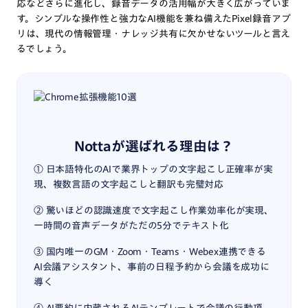
応などさらに進化し、録音データの活用幅が大きく広がっていま
す。シンプルな操作性と強力なAI機能を兼ね備えたPixel録音アプ
リは、現代の情報管理・ナレッジ共有に欠かせないツールと言え
るでしょう。
Nottaが選ばれる理由は？
① 日本語特化のAIで業界トップの文字起こし正確率が実
現、複数言語の文字起こしと翻訳も完璧対応
② 驚いほどの認識速度で文字起こし作業効率化が実現、
一時間の音声データがただの5分でテキスト化
③ 国内唯一のGM・Zoom・Teams・Webex連携できる
AI会議アシスタント、事前の日程予約から会議を成功に
導く