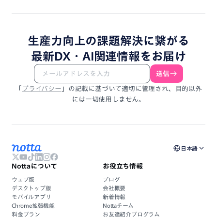
生産力向上
の
課題解決
に
繋がる
最新DX・
AI関連情報
を
お届け
送信
「
プライバシー
」
の
記載
に
基づいて
適切に
管理され、
目的以外
には
一切使用しません。
日本語
Nottaについて
お役立ち情報
ウェブ版
ブログ
デスクトップ版
会社概要
モバイルアプリ
新着情報
Chrome拡張機能
Nottaチーム
料金プラン
お友達紹介プログラム