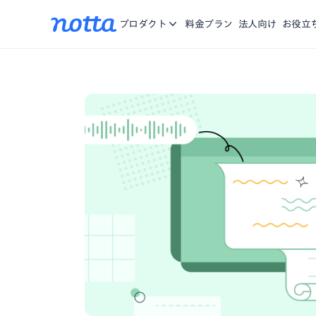
アプリ
Nottaに関する、お知らせ・機能リリース・メディア掲載
iOS/Andro
お問合せ
プロダクト
料金プラン
法人向け
お役立
をご紹介。
Chrome拡張
複数のWebペ
資料一覧
お役に立つ資料や動画をご用意
営業特化AI
商談の記録、分
Notta Brain
思考する時間を