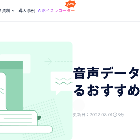
スケジ
Nottaの基本的な使い方について学ぶ。企業に向けた研修
利
idで使える文字起こしアプリ
会議の
ち資料
導入事例
AIボイスレコーダー
コースも提供
ご
機能
画面録
ージで再生している音声を文字起こし
録画と
ブログ
生産力向上の課題解決に繋がる最新DX・AI関連情報をお
エージェント
議事録
届け
析、CRM同期などをエージェントにお任せ
会話が
音声デー
、あなたに。会議・データの整理分析はAIにお任せ
るおすす
更新日：2022-08-01
3分