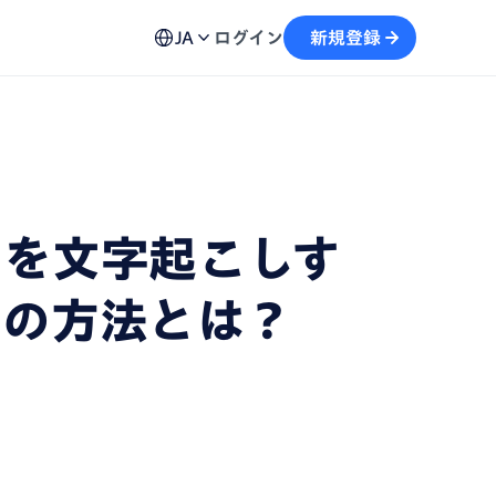
ュール機能
用方法、不具合の解決策など各種お問い合わせ窓口を
予約から文字起こしの流れがスムーズに
JA
ログイン
新規登録
案内
画
テキストを生成し、情報の再利用を加速
自動記録し、議事録の作成をサポート
タを文字起こしす
めの方法とは？