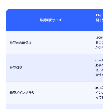
13イン
推奨画面サイズ
開く際に
1920×
推奨画面解像度
ることが
が少なく
Core i
必要な画
推奨CPU
低いもの
能性があ
8GB以
推奨メインメモリ
インメモ
ってしま