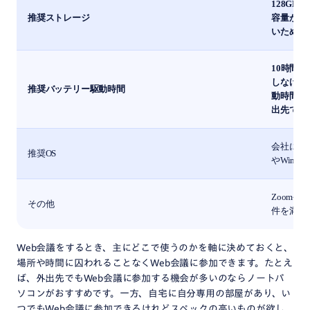
128G
推奨ストレージ
容量が少
いため、
10時間
しなけれ
推奨バッテリー駆動時間
動時間
出先でも
会社に決
推奨OS
やWindo
Zoomや
その他
件を満た
Web会議をするとき、主にどこで使うのかを軸に決めておくと、
場所や時間に囚われることなくWeb会議に参加できます。たとえ
ば、外出先でもWeb会議に参加する機会が多いのならノートパ
ソコンがおすすめです。一方、自宅に自分専用の部屋があり、い
つでもWeb会議に参加できるけれどスペックの高いものが欲し