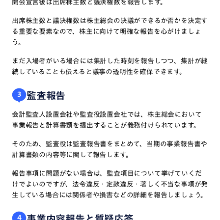
開会宣言後は出席株主数と議決権数を報告します。
出席株主数と議決権数は株主総会の決議ができるか否かを決定す
る重要な要素なので、株主に向けて明確な報告を心がけましょ
う。
まだ入場者がいる場合には集計した時刻を報告しつつ、集計が継
続していることも伝えると議事の透明性を確保できます。
監査報告
3
会計監査人設置会社や監査役設置会社では、株主総会において
事業報告と計算書類を提出することが義務付けられています。
そのため、監査役は監査報告書をまとめて、当期の事業報告書や
計算書類の内容等に関して報告します。
報告事項に問題がない場合は、監査項目について挙げていくだ
けでよいのですが、法令違反・定款違反・著しく不当な事項が発
生している場合には関係者や損害などの詳細を報告しましょう。
事業内容報告と質疑応答
4