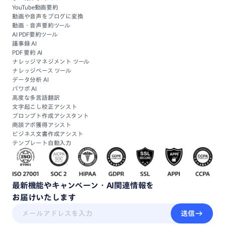
YouTube動画要約
動画や音声をブログに変換
動画・音声要約ツール
AI PDF要約ツール
議事録 AI
PDF 要約 AI
ナレッジマネジメント ツール
ナレッジベース ツール
データ分析 AI
パワポ AI
高度な多言語翻訳
文字起こし校正アシスト
プロンプト作成アシスタント
商談アポ獲得アシスト
ビジネス文書作成アシスト
テンプレート自動入力
最新機能
や
キャンペーン・
AI関連情報
を
お届けいたします
送信