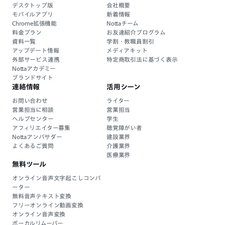
デスクトップ版
会社概要
モバイルアプリ
新着情報
Chrome拡張機能
Nottaチーム
料金プラン
お友達紹介プログラム
資料一覧
学割・教職員割引
アップデート情報
メディアキット
外部サービス連携
特定商取引法に基づく表示
Nottaアカデミー
ブランドサイト
連絡情報
活用シーン
お問い合わせ
ライター
営業担当に相談
営業担当
ヘルプセンター
学生
アフィリエイター募集
聴覚障がい者
Nottaアンバサダー
建設業界
よくあるご質問
介護業界
医療業界
無料ツール
オンライン音声文字起こしコンバ
ーター
無料音声テキスト変換
フリーオンライン動画変換
オンライン音声変換
ボーカルリムーバー