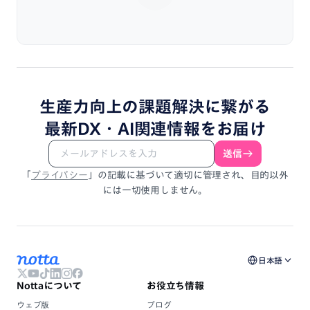
生産力向上
の
課題解決
に
繋がる
最新DX・
AI関連情報
を
お届け
送信
「
プライバシー
」
の
記載
に
基づいて
適切に
管理され、
目的以外
には
一切使用しません。
日本語
Nottaについて
お役立ち情報
ウェブ版
ブログ