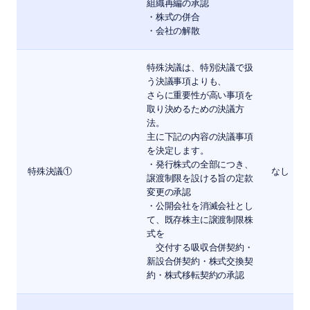
組織再編の承認
・株式の併合
・会社の解散
特殊決議は、特別決議で扱
う決議事項よりも、
さらに重要性が高い事項を
取り決めるための決議方
法。
主に下記の内容の決議事項
を決定します。
・発行株式の全部につき、
特殊決議①
なし
譲渡制限を設ける旨の定款
変更の承認
・公開会社を消滅会社とし
て、既存株主に譲渡制限株
式を
交付する吸収合併契約・
新設合併契約・株式交換契
約・株式移転契約の承認