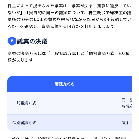
株主によって提出された議案は「議案が法令・定款に違反してい
ないか」「実質的に同一の議案について、株主総会で総株主の議
決権の10分の1以上の賛成を得られなかった日から3年経過してい
るか」を確認し、審議に値する内容かを判断しましょう。
議案の決議
6
議案の決議方法には「一般審議方式」と「個別審議方式」の2種
類があります。
審議方式名
同一議題
一般審議方式
各議案に
個別審議方式
議案ごと