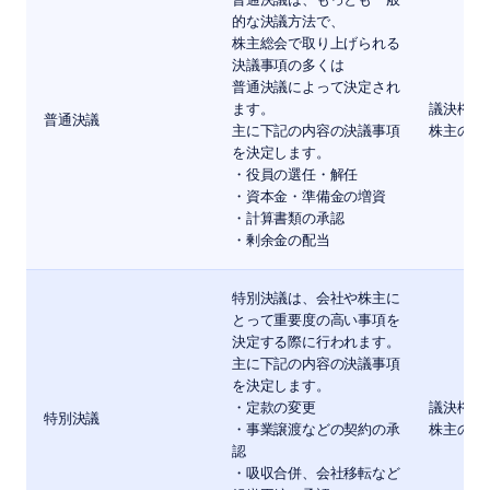
普通決議は、もっとも一般
的な決議方法で、
株主総会で取り上げられる
決議事項の多くは
普通決議によって決定され
ます。
議決権の
普通決議
主に下記の内容の決議事項
株主の出
を決定します。
・役員の選任・解任
・資本金・準備金の増資
・計算書類の承認
・剰余金の配当
特別決議は、会社や株主に
とって重要度の高い事項を
決定する際に行われます。
主に下記の内容の決議事項
を決定します。
・定款の変更
議決権の
特別決議
・事業譲渡などの契約の承
株主の出
認
・吸収合併、会社移転など