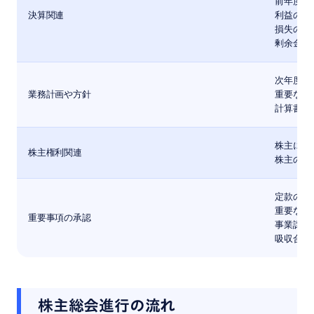
前年度の
決算関連
利益の分
損失の処
剰余金の
次年度の
業務計画や方針
重要な方
計算書類
株主に対
株主権利関連
株主の権
定款の変
重要な投
重要事項の承認
事業譲渡
吸収合併
株主総会進行の流れ