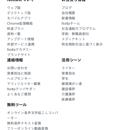
ウェブ版
ブログ
デスクトップ版
会社概要
モバイルアプリ
新着情報
Chrome拡張機能
Nottaチーム
料金プラン
お友達紹介プログラム
資料一覧
学割・教職員割引
アップデート情報
メディアキット
外部サービス連携
特定商取引法に基づく表示
Nottaアカデミー
ブランドサイト
連絡情報
活用シーン
お問い合わせ
ライター
営業担当に相談
営業担当
ヘルプセンター
学生
アフィリエイター募集
聴覚障がい者
Nottaアンバサダー
建設業界
よくあるご質問
介護業界
医療業界
無料ツール
オンライン音声文字起こしコンバ
ーター
無料音声テキスト変換
フリーオンライン動画変換