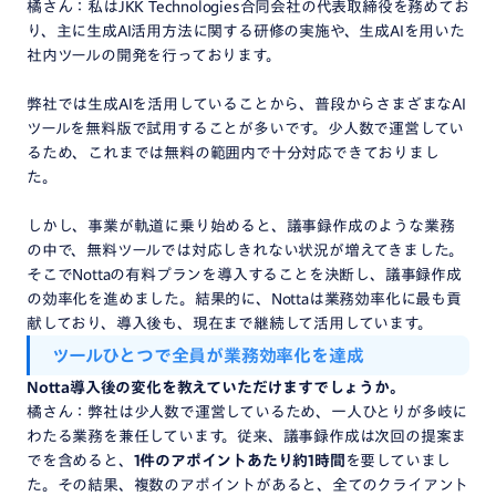
橘さん：私はJKK Technologies合同会社の代表取締役を務めてお
り、主に生成AI活用方法に関する研修の実施や、生成AIを用いた
社内ツールの開発を行っております。
弊社では生成AIを活用していることから、普段からさまざまなAI
ツールを無料版で試用することが多いです。少人数で運営してい
るため、これまでは無料の範囲内で十分対応できておりまし
た。
しかし、事業が軌道に乗り始めると、議事録作成のような業務
の中で、無料ツールでは対応しきれない状況が増えてきました。
そこでNottaの有料プランを導入することを決断し、議事録作成
の効率化を進めました。結果的に、Nottaは業務効率化に最も貢
献しており、導入後も、現在まで継続して活用しています。
ツール
ひとつ
で
全員
が
業務効率化
を
達成
Notta
導入後
の
変化
を
教えて
いただけます
でしょうか。
橘さん：弊社は少人数で運営しているため、一人ひとりが多岐に
わたる業務を兼任しています。従来、議事録作成は次回の提案ま
でを含めると、
1件のアポイントあたり約1時間
を要していまし
た。その結果、複数のアポイントがあると、全てのクライアント