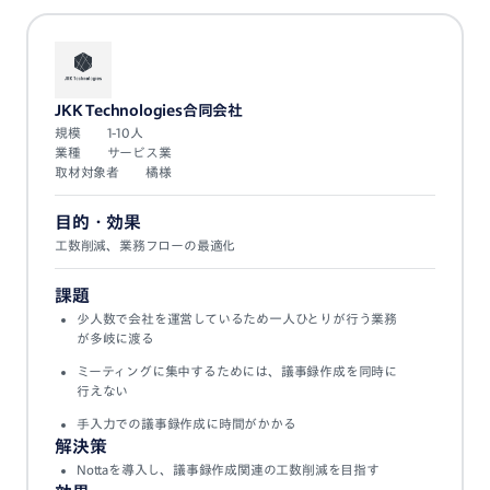
JKK Technologies
合同会社
規模
1-10人
業種
サービス業
取材対象者
橘様
目的・効果
工数削減、業務フローの最適化
課題
少人数で会社を運営しているため一人ひとりが行う業務
が多岐に渡る
ミーティングに集中するためには、議事録作成を同時に
行えない
手入力での議事録作成に時間がかかる
解決策
Nottaを導入し、議事録作成関連の工数削減を目指す