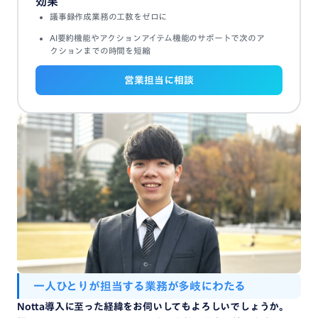
効果
議事録作成業務の工数をゼロに
AI要約機能やアクションアイテム機能のサポートで次のア
クションまでの時間を短縮
営業担当に相談
一人
ひとり
が
担当する
業務
が
多岐に
わたる
Notta導入
に至った
経緯
を
お伺い
しても
よろしい
でしょうか。