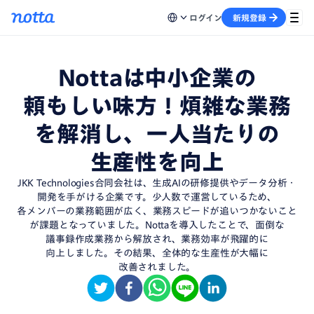
ログイン
新規登録
Notta
は
中小企業
の
頼もしい
味方！
煩雑
な
業務
を
解消し、
一人当たり
の
生産性
を
向上
JKK Technologies
合同会社
は、
生成
AI
の
研修提供
や
データ分析・
開発
を
手がける
企業
です。
少人数
で
運営
している
ため、
各メンバー
の
業務範囲
が
広く、
業務スピード
が
追いつかない
こと
が
課題
となっていました。
Notta
を
導入
した
ことで、
面倒
な
議事録作成業務
から
解放され、
業務効率
が
飛躍的
に
向上しました。
その結果、
全体的
な
生産性
が
大幅に
改善されました。