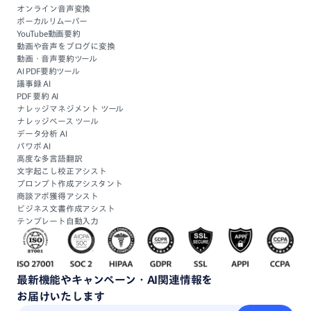
オンライン音声変換
ボーカルリムーバー
YouTube動画要約
動画や音声をブログに変換
動画・音声要約ツール
AI PDF要約ツール
議事録 AI
PDF 要約 AI
ナレッジマネジメント ツール
ナレッジベース ツール
データ分析 AI
パワポ AI
高度な多言語翻訳
文字起こし校正アシスト
プロンプト作成アシスタント
商談アポ獲得アシスト
ビジネス文書作成アシスト
テンプレート自動入力
最新機能
や
キャンペーン・
AI関連情報
を
お届けいたします