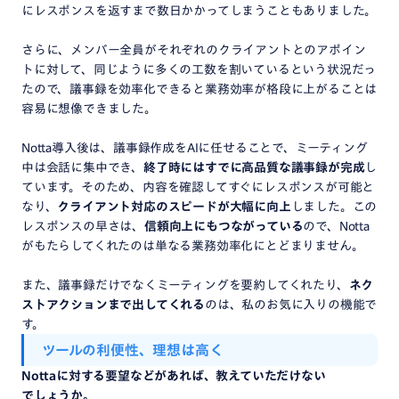
にレスポンスを返すまで数日かかってしまうこともありました。
さらに、メンバー全員がそれぞれのクライアントとのアポイン
トに対して、同じように多くの工数を割いているという状況だっ
たので、議事録を効率化できると業務効率が格段に上がることは
容易に想像できました。
Notta導入後は、議事録作成をAIに任せることで、ミーティング
中は会話に集中でき、
終了時にはすでに高品質な議事録が完成
し
ています。そのため、内容を確認してすぐにレスポンスが可能と
なり、
クライアント対応のスピードが大幅に向上
しました。この
レスポンスの早さは、
信頼向上にもつながっている
ので、Notta
がもたらしてくれたのは単なる業務効率化にとどまりません。
また、議事録だけでなくミーティングを要約してくれたり、
ネク
ストアクションまで出してくれる
のは、私のお気に入りの機能で
す。
ツール
の
利便性、
理想
は
高く
Notta
に対する
要望
など
が
あれば、
教えて
いただけない
でしょうか。