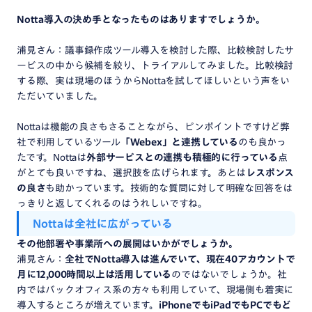
Notta導入の決め手となったものはありますでしょうか。
浦見さん：議事録作成ツール導入を検討した際、比較検討したサ
ービスの中から候補を絞り、トライアルしてみました。比較検討
する際、実は現場のほうからNottaを試してほしいという声をい
ただいていました。
Nottaは機能の良さもさることながら、ピンポイントですけど弊
社で利用しているツール
「Webex」と連携している
のも良かっ
たです。Nottaは
外部サービスとの連携も積極的に行っている
点
がとても良いですね、選択肢を広げられます。あとは
レスポンス
の良さ
も助かっています。技術的な質問に対して明確な回答をは
っきりと返してくれるのはうれしいですね。
Notta
は
全社
に
広がっている
その他
部署
や
事業所
への
展開
は
いかが
でしょうか。
浦見さん：
全社でNotta導入は進んでいて、現在40アカウントで
月に12,000時間以上は活用している
のではないでしょうか。社
内ではバックオフィス系の方々も利用していて、現場側も着実に
導入するところが増えています。
iPhoneでもiPadでもPCでもど