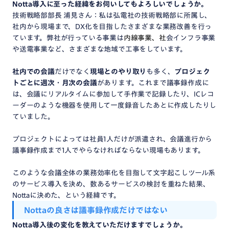
Notta
導入
に
至った
経緯
を
お伺い
しても
よろしい
でしょうか。
技術戦略部部長 浦見さん：私は弘電社の技術戦略部に所属し、
社内から現場まで、DX化を目指したさまざまな業務改善を行っ
ています。弊社が行っている事業は
内線事業、社
会インフラ事業
や送電事業など、さまざまな地域で工事をしています。
社内での会議
だけでなく
現場とのやり取り
も多く、
プロジェク
トごとに週次・月次の会議
があります。これまで議事録作成に
は、会議にリアルタイムに参加して手作業で記録したり、ICレコ
ーダーのような機器を使用して一度録音したあとに作成したりし
ていました。
プロジェクトによっては社員1人だけが派遣され、会議進行から
議事録作成まで1人でやらなければならない現場もあります。
このような会議全体の業務効率化を目指して文字起こしツール系
のサービス導入を決め、数あるサービスの検討を重ねた結果、
Nottaに決めた、という経緯です。
Notta
の
良さ
は
議事録作成
だけ
ではない
Notta
導入後
の
変化
を
教えて
いただけます
でしょうか。