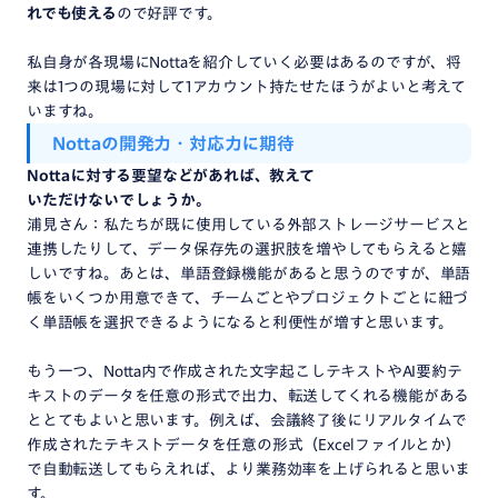
れでも使える
ので好評です。
私自身が各現場にNottaを紹介していく必要はあるのですが、将
来は1つの現場に対して1アカウント持たせたほうがよいと考えて
いますね。
Notta
の
開発力・
対応力
に
期待
Notta
に対する
要望
など
が
あれば、
教えて
いただけないでしょうか。
浦見さん：私たちが既に使用している外部ストレージサービスと
連携したりして、データ保存先の選択肢を増やしてもらえると嬉
しいですね。あとは、単語登録機能があると思うのですが、単語
帳をいくつか用意できて、チームごとやプロジェクトごとに紐づ
く単語帳を選択できるようになると利便性が増すと思います。
もう一つ、Notta内で作成された文字起こしテキストやAI要約テ
キストのデータを任意の形式で出力、転送してくれる機能がある
ととてもよいと思います。例えば、会議終了後にリアルタイムで
作成されたテキストデータを任意の形式（Excelファイルとか）
で自動転送してもらえれば、より業務効率を上げられると思いま
す。