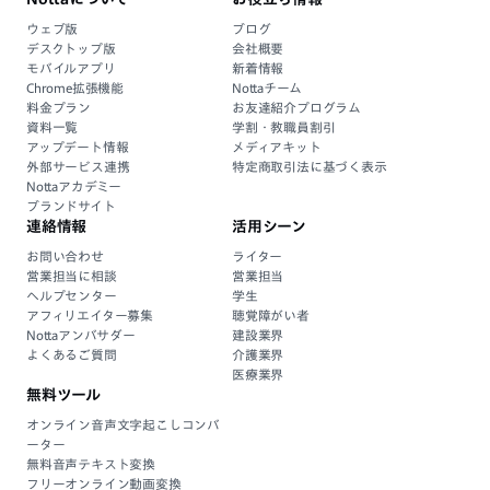
ウェブ版
ブログ
デスクトップ版
会社概要
モバイルアプリ
新着情報
Chrome拡張機能
Nottaチーム
料金プラン
お友達紹介プログラム
資料一覧
学割・教職員割引
アップデート情報
メディアキット
外部サービス連携
特定商取引法に基づく表示
Nottaアカデミー
ブランドサイト
連絡情報
活用シーン
お問い合わせ
ライター
営業担当に相談
営業担当
ヘルプセンター
学生
アフィリエイター募集
聴覚障がい者
Nottaアンバサダー
建設業界
よくあるご質問
介護業界
医療業界
無料ツール
オンライン音声文字起こしコンバ
ーター
無料音声テキスト変換
フリーオンライン動画変換