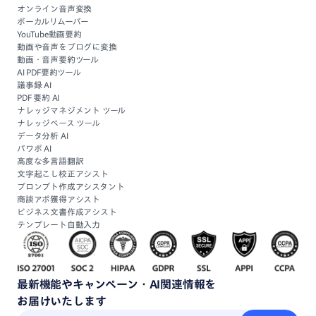
オンライン音声変換
ボーカルリムーバー
YouTube動画要約
動画や音声をブログに変換
動画・音声要約ツール
AI PDF要約ツール
議事録 AI
PDF 要約 AI
ナレッジマネジメント ツール
ナレッジベース ツール
データ分析 AI
パワポ AI
高度な多言語翻訳
文字起こし校正アシスト
プロンプト作成アシスタント
商談アポ獲得アシスト
ビジネス文書作成アシスト
テンプレート自動入力
最新機能
や
キャンペーン・
AI関連情報
を
お届けいたします