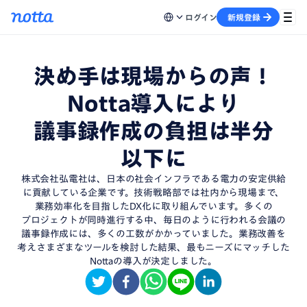
ログイン
新規登録
決め手
は
現場
から
の
声！
Notta
導入
により
議事録作成
の
負担
は
半分
以下に
株式会社
弘電社
は、
日本
の
社会インフラ
である
電力
の
安定供給
に
貢献している
企業です。
技術戦略部
では
社内
から
現場まで、
業務効率化
を
目指した
DX化
に
取り組んでいます。
多くの
プロジェクト
が
同時進行する
中、
毎日
の
ように
行われる
会議
の
議事録作成
には、
多くの
工数
が
かかっていました。
業務改善
を
考え
さまざまな
ツール
を
検討した
結果、
最も
ニーズ
に
マッチした
Notta
の
導入
が
決定しました。