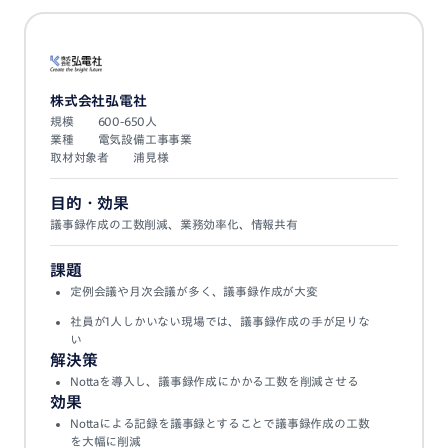
株式会社
弘電社
規模
600-650人
業種
電気設備工事事業
取材対象者
浦見様
目的・効果
議事録作成の工数削減、業務効率化、情報共有
課題
定例会議や月次会議が多く、議事録作成が大変
社員が1人しかいない現場では、議事録作成の手が足りな
い
解決策
Nottaを導入し、議事録作成にかかる工数を削減させる
効果
Nottaによる記録を議事録とすることで議事録作成の工数
を大幅に削減