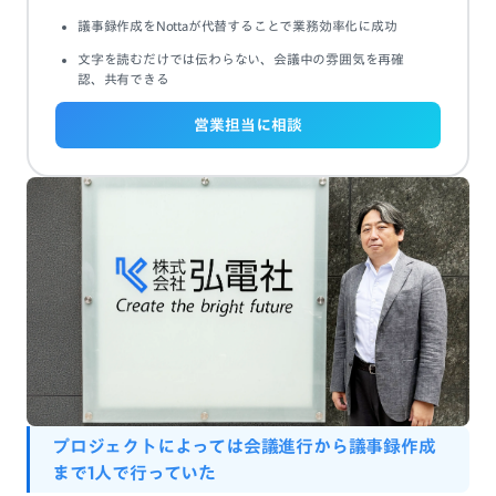
議事録作成をNottaが代替することで業務効率化に成功
文字を読むだけでは伝わらない、会議中の雰囲気を再確
認、共有できる
営業担当に相談
プロジェクト
によっては
会議進行
から
議事録作成
まで
1人
で
行っていた