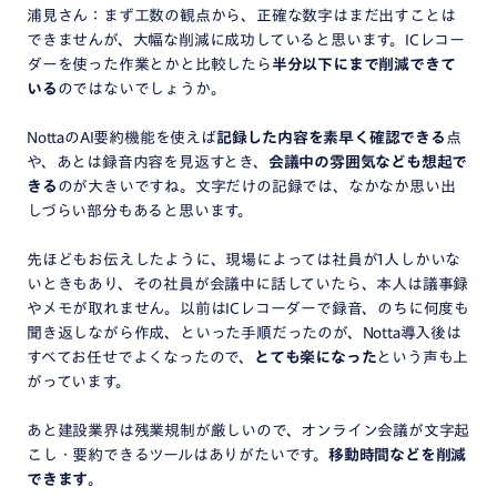
浦見さん：まず工数の観点から、正確な数字はまだ出すことは
できませんが、大幅な削減に成功していると思います。ICレコー
ダーを使った作業とかと比較したら
半分以下にまで削減できて
いる
のではないでしょうか。
NottaのAI要約機能を使えば
記録した内容を素早く確認できる
点
や、あとは録音内容を見返すとき、
会議中の雰囲気なども想起で
きる
のが大きいですね。文字だけの記録では、なかなか思い出
しづらい部分もあると思います。
先ほどもお伝えしたように、現場によっては社員が1人しかいな
いときもあり、その社員が会議中に話していたら、本人は議事録
やメモが取れません。以前はICレコーダーで録音、のちに何度も
聞き返しながら作成、といった手順だったのが、Notta導入後は
すべてお任せでよくなったので、
とても楽になった
という声も上
がっています。
あと建設業界は残業規制が厳しいので、オンライン会議が文字起
こし・要約できるツールはありがたいです。
移動時間などを削減
できます
。