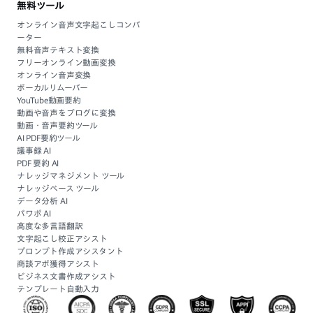
無料ツール
オンライン音声文字起こしコンバ
ーター
無料音声テキスト変換
フリーオンライン動画変換
オンライン音声変換
ボーカルリムーバー
YouTube動画要約
動画や音声をブログに変換
動画・音声要約ツール
AI PDF要約ツール
議事録 AI
PDF 要約 AI
ナレッジマネジメント ツール
ナレッジベース ツール
データ分析 AI
パワポ AI
高度な多言語翻訳
文字起こし校正アシスト
プロンプト作成アシスタント
商談アポ獲得アシスト
ビジネス文書作成アシスト
テンプレート自動入力