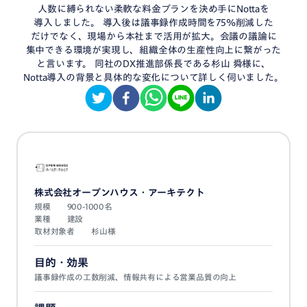
人数に縛られない
柔軟な
料金プラン
を
決め手に
Nottaを
導入しました。
導入後は
議事録作成時間
を
75%削減した
だけでなく、
現場から
本社まで
活用が拡大。
会議の議論に
集中できる
環境が
実現し、
組織全体の
生産性向上
に繋がった
と言います。
同社の
DX推進部
係長である
杉山 舜様に、
Notta導入の
背景
と
具体的な
変化
について
詳しく
伺いました。
株式会社
オープンハウス・
アーキテクト
規模
900-1000名
業種
建設
取材対象者
杉山様
目的・効果
議事録作成の工数削減、情報共有による営業品質の向上