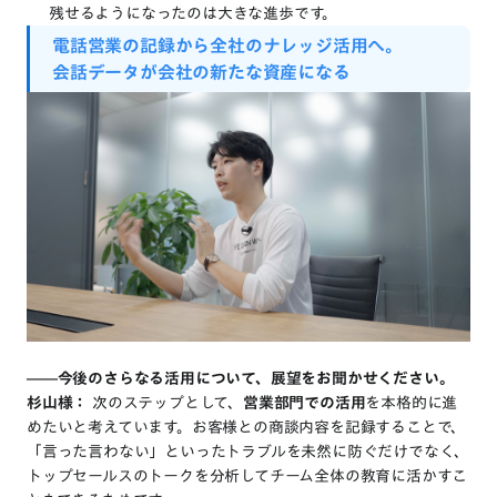
残せるようになったのは大きな進歩です。
電話営業
の
記録
から
全社
の
ナレッジ活用へ。
会話データ
が会社
の
新たな
資産
になる
――今後のさらなる活用について、展望をお聞かせください。
杉山様：
次のステップとして、
営業部門での活用
を本格的に進
めたいと考えています。お客様との商談内容を記録することで、
「言った言わない」といったトラブルを未然に防ぐだけでなく、
トップセールスのトークを分析してチーム全体の教育に活かすこ