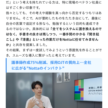
だ」という考えを持たれている方は、特に現場のベテラン社員に
はすごく多い印象です。
我々としても、その考えや経験を真っ向から否定するつもりはあ
りません。そこで、AIが要約したものをたたき台にして、最後に
自分の言葉で追記する形なら、勉強するという目的も達成でき
るのではないか。具体的には
「全てをシステムに置き換えるので
はなく、手書きの良さは残しつつ、一番手間のかかる『聞き起
こし』や『清書』といった作業だけをNottaに任せてみません
か」
と共存を提案しました。
その結果、まずは一度試してみようという雰囲気を作ることがで
き、スムーズな導入に繋がったと考えています。
議事録作成
75%
削減、
採用OJT
の
質
向上…
全社
に広がる
”Notta
の
インパクト”