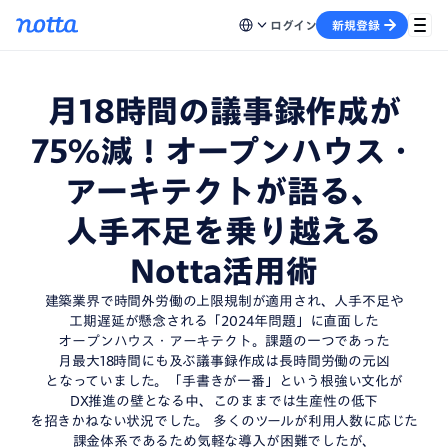
ログイン
新規登録
月18時間
の
議事録作成
が
75%減！
オープンハウス・
アーキテクト
が
語る、
人手不足
を
乗り越える
Notta活用術
建築業界で
時間外労働の
上限規制が
適用され、
人手不足や
工期遅延が
懸念される
「2024年問題」
に直面した
オープンハウス・アーキテクト。
課題の
一つ
であった
月最大18時間
にも
及ぶ
議事録作成は
長時間労働の
元凶
となっていました。
「手書きが一番」
という
根強い文化
が
DX推進の壁
となる中、
このままでは
生産性の低下
を招きかねない
状況でした。
多くの
ツールが
利用人数
に応じた
課金体系
であるため
気軽な
導入が
困難でしたが、