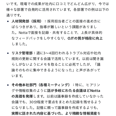
いです。現場での成果が社内に口コミでどんどん広がり、今では
様々な部署で自発的に活用されています。各部署での例は以下の
通りです。
人材開発部（採用）：
採用担当者ごとの面接の進め方に
ばらつきがあり、指導が難しいという課題がありまし
た。Nottaで面接を記録・共有することで、上長が具体的
なフィードバックをしやすくなり、
OJTの質が格段に向上
しました。
リスク管理部：
週に3～4回行われるトラブル対応や社内
規則の更新に関する会議で活用しています。以前は聞き漏
らしがないようにメモを取ることに必死でしたが、「議
論そのものに集中できるようになった」と声があがって
います。
その他
本社部門（各種ミーティング）：
特に、ヒアリン
グや情報収集のように
話が多岐にわたる会議ほどNotta
の真価を発揮
します。以前は議事録を作成していなかった
会議でも、30分程度で要点をまとめた記録を残せるよう
になりました。記憶に頼って議事録を作成するよりも、
実際に話された内容に基づいた、より精緻な情報資産
を