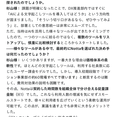
探されたのでしょうか。
杉山様：
課題が明確になったことで、DX推進部内ではすぐに
「AIによる文字起こしツールを導入してはどうか」という方向性
が固まりました。「そういう切り口があるなら、ぜひやってみよ
う」と、部署としての意思統一は非常にスムーズでした。
ただ、当時はAIを活用した様々なツールが出てきたタイミングで
したので、一つのツールに絞るのではなく、
複数のツールをリス
トアップし、慎重に比較検討する
ところからスタートしました。
――様々なツールがある中で、最終的にNottaを選ばれた決め手
は何だったのでしょうか？
杉山様：
いくつかありますが、一番大きな理由は
価格体系の柔
軟性
です。ほとんどの文字起こしツールは、利用する社員数に応
じたユーザー課金モデルでした。しかし、導入初期段階で「マン
ション事業部の約60
現場すべてで使います
」と断言するのは難
しく、費用対効果の説明も困難です。
その点、Nottaは
契約した時間数を組織全体で分け合える従量課
金制
（※1）でした。これなら利用人数の増減を気にせずスモー
ルスタートでき、徐々に利用者を広げていくという柔軟な運用が
可能です。この点が、稟議を通す上でも非常に大きなメリットで
した。