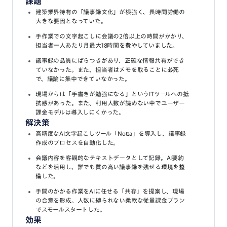
課題
建築業界特有の「議事録文化」が根強く、長時間労働の
大きな要因となっていた。
手作業での文字起こしに会議の2倍以上の時間がかかり、
担当者一人あたり月最大18時間
を費やしていました
。
議事録の品質にばらつきがあり、正確な情報共有ができ
ていなかった。また、担当者はメモを取ることに必死
で、議論に集中できていなかった。
現場からは「手書きが勉強になる」というITツールへの抵
抗感があった。また、利用人数が読めない中でユーザー
課金モデルは導入しにくかった。
解決策
高精度なAI文字起こしツール「Notta」を導入し、議事録
作成のプロセスを自動化した。
会議内容を客観的なテキストデータとして記録。AI要約
などを活用し、誰でも質の高い議事録を残せる
環境を整
備
した。
手間のかかる作業をAIに任せる「共存」を提案し、現場
の合意を形成。人数に縛られない柔軟な従量課金プラン
でスモールスタートした。
効果