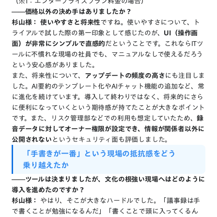
（※1：エンタープライズプラン料金の場合）
――価格以外の決め手はありましたか？
杉山様：
使いやすさと将来性
ですね。使いやすさについて、ト
ライアルで試した際の第一印象として感じたのが、
UI（操作画
面）が非常にシンプルで直感的
だということです。これならITツ
ールに不慣れな現場の社員でも、マニュアルなしで使えるだろう
という安心感がありました。
また、将来性について、
アップデートの頻度の高さ
にも注目しま
した。AI要約のテンプレート化やAIチャット機能の追加など、常
に進化を続けています。導入して終わりではなく、将来的にさら
に便利になっていくという期待感が持てたことが大きなポイント
です。また、リスク管理部などでの利用も想定していたため、
録
音データに対してオーナー権限が設定でき、情報が関係者以外に
公開されない
というセキュリティ面も評価しました。
「手書きが一番」
という
現場
の
抵抗感
を
どう
乗り越えたか
――ツールは決まりましたが、文化の根強い現場へはどのように
導入を進めたのですか？
杉山様：
やはり、そこが大きなハードルでした。「議事録は手
で書くことが勉強になるんだ」「書くことで頭に入ってくるん