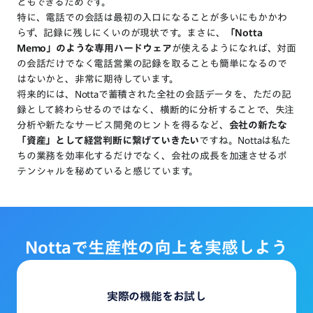
ともできるためです。
特に、電話での会話は最初の入口になることが多いにもかかわ
らず、記録に残しにくいのが現状です。まさに、
「Notta
Memo」のような専用ハードウェア
が使えるようになれば、対面
の会話だけでなく電話営業の記録を取ることも簡単になるので
はないかと、非常に期待しています。
将来的には、Nottaで蓄積された全社の会話データを、ただの記
録として終わらせるのではなく、横断的に分析することで、失注
分析や新たなサービス開発のヒントを得るなど、
会社の新たな
「資産」として経営判断に繋げていきたい
ですね。Nottaは私た
ちの業務を効率化するだけでなく、会社の成長を加速させるポ
テンシャルを秘めていると感じています。
Notta
で
生産性
の
向上
を
実感しよう
実際の機能をお試し