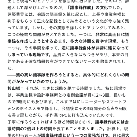
出しと現場へのヒアリングを徹底的に行いました。その中で、課
題として浮かび上がったのが、
「議事録作成」の文化
でした。
建築業界には、会議の議事録を紙に起こし、上長や事業主様に
判子をもらって正式な記録として納めるという文化が今も強く残
っています。しかし、その実態を詳しくヒアリングしてみると、
二つの極端な問題が見えてきました。一つは、
非常に真面目に議
事録を作成しようとするあまり、多大な時間を費やす現場
。もう
一つは、その手間を嫌って、
逆に議事録自体が非常に雑になって
しまっている現場
です。品質に大きなばらつきがあり、本来の目
的である正確な情報共有ができていないケースも散見されまし
た。
――質の高い議事録を作ろうとすると、具体的にどれくらいの時
間がかかっていたのでしょうか。
杉山様：
それが、まさに想像を絶する時間でした。特に現場で
は、事業主様や設計事務所との定例会議が月に2〜3回、長いも
ので3時間にも及びます。これまではICレコーダーやスマートフ
ォンのボイスメモで録音し、会議後にその3時間分の音声を何度
も巻き戻しながら、手作業でPCに打ち込んでいたのです。
丁寧に作ろうとすればするほど時間はかかり、
議事録作成には会
議時間の2倍以上の時間
を
要することもありました。
計算上、現
場の担当者一人が
議事録作成という一つの業務だけで、月に最大