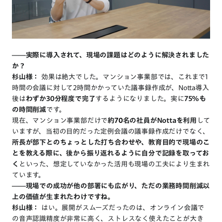
――実際に導入されて、現場の課題はどのように解決されました
か？
杉山様：
効果は絶大でした。マンション事業部では、これまで1
時間の会議に対して2時間かかっていた議事録作成が、Notta導入
後は
わずか30分程度で完了
するようになりました。実に
75%も
の時間削減
です。
現在、マンション事業部だけで
約
70
名の社員がNottaを利用
して
いますが、当初の目的だった定例会議の議事録作成だけでなく、
所長が部下とのちょっとした打ち合わせや、教育目的で現場のこ
とを教える際に、後から振り返れるように自分で記録を取ってお
く
といった、想定していなかった活用も現場の工夫により生まれ
ています。
――現場での成功が他の部署にも広がり、ただの業務時間削減以
上の価値が生まれたわけですね。
杉山様：
はい。展開がスムーズだったのは、オンライン会議で
の音声認識精度が非常に高く、ストレスなく使えたことが大き