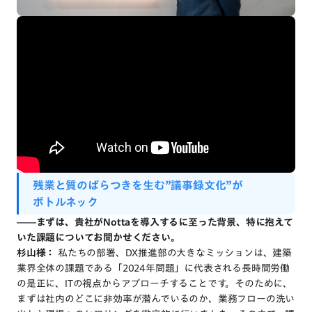
残業
と
質
の
ばらつき
を
生む
”議事録文化”
が
ボトルネック
――まずは、貴社がNottaを導入するに至った背景、特に抱えて
いた課題についてお聞かせください。
杉山様：
私たちの部署、DX推進部の大きなミッションは、建築
業界全体の課題である「2024年問題」に代表される長時間労働
の是正に、ITの視点からアプローチすることです。そのために、
まずは社内のどこに非効率が潜んでいるのか、業務フローの洗い