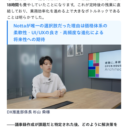
18時間
も費やしていたことになります。これが定時後の残業に直
結しており、業務効率化を進める上で
大きな
ボトルネックである
ことは明らかでした。
Notta
が
唯一
の
選択肢
だった
理由
は
価格体系
の
柔軟性・UI/UX
の
良さ
・高頻度な
進化
による
将来性
への
期待
DX推進部係長 杉山 舜様
――議事録作成が課題だと特定された後、どのように解決策を