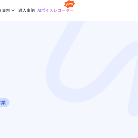
スケジ
Nottaの基本的な使い方について学ぶ。企業に向けた研修
利
idで使える文字起こしアプリ
会議の
ち資料
導入事例
AIボイスレコーダー
コースも提供
ご
機能
画面録
ージで再生している音声を文字起こし
録画と
ブログ
生産力向上の課題解決に繋がる最新DX・AI関連情報をお
エージェント
議事録
届け
析、CRM同期などをエージェントにお任せ
会話が
、あなたに。会議・データの整理分析はAIにお任せ
作業