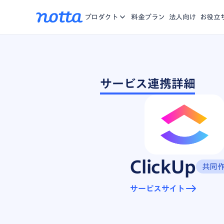
アプリ
Nottaに関する、お知らせ・機能リリース・メディア掲載
iOS/Andro
お問合せ
プロダクト
料金プラン
法人向け
お役立
をご紹介。
Chrome拡張
複数のWebペ
資料一覧
お役に立つ資料や動画をご用意
営業特化AI
サービス連携詳細
商談の記録、分
Notta Brain
思考する時間を
ClickUp
共同
サービスサイト