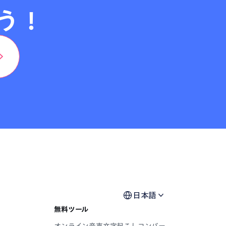
う！
日本語
無料ツール