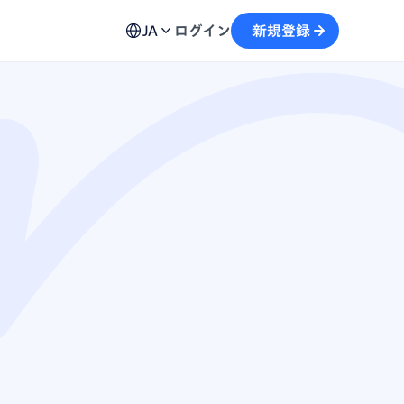
ュール機能
用方法、不具合の解決策など各種お問い合わせ窓口を
予約から文字起こしの流れがスムーズに
JA
ログイン
新規登録
案内
画
テキストを生成し、情報の再利用を加速
自動記録し、議事録の作成をサポート