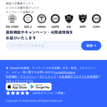
商談アポ獲得アシスト
ビジネス文書作成アシスト
テンプレート自動入力
最新機能
や
キャンペーン・
AI関連情報
を
お届けいたします
送信
🍀 NottaはDX推進・ペーパーレス化を応援します。取材、プレスリリー
ス、レビュー等に関するお問い合わせ:
contact@notta.ai
利用規約
｜
プライバシー
｜
サイトマップ
｜
お友達紹介プログラム利用規約
｜
セキュリティシステム
200万ダウンロード突破！
Copyright ©
2026
Notta. All Rights Reserved.