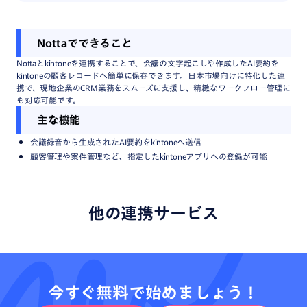
Notta
で
できる
こと
Nottaとkintoneを連携することで、会議の文字起こしや作成したAI要約を
kintoneの顧客レコードへ簡単に保存できます。日本市場向けに特化した連
携で、現地企業のCRM業務をスムーズに支援し、精緻なワークフロー管理に
も対応可能です​。
主な
機能
会議録音から生成されたAI要約をkintoneへ送信
顧客管理や案件管理など、指定したkintoneアプリへの登録が可能
他の連携サービス
今すぐ無料で始めましょう！