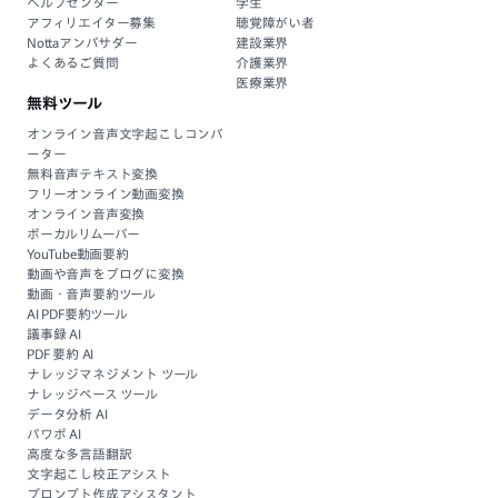
ヘルプセンター
学生
アフィリエイター募集
聴覚障がい者
Nottaアンバサダー
建設業界
よくあるご質問
介護業界
医療業界
無料ツール
オンライン音声文字起こしコンバ
ーター
無料音声テキスト変換
フリーオンライン動画変換
オンライン音声変換
ボーカルリムーバー
YouTube動画要約
動画や音声をブログに変換
動画・音声要約ツール
AI PDF要約ツール
議事録 AI
PDF 要約 AI
ナレッジマネジメント ツール
ナレッジベース ツール
データ分析 AI
パワポ AI
高度な多言語翻訳
文字起こし校正アシスト
プロンプト作成アシスタント