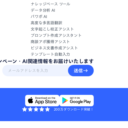
ナレッジベース ツール
データ分析 AI
パワポ AI
高度な多言語翻訳
文字起こし校正アシスト
プロンプト作成アシスタント
商談アポ獲得アシスト
ビジネス文書作成アシスト
テンプレート自動入力
ンペーン・
AI関連情報
を
お届けいたします
送信
200万ダウンロード突破！