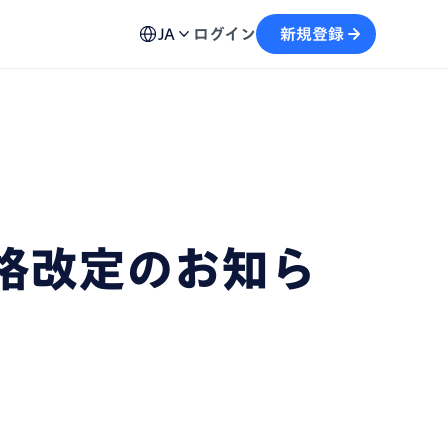
ュール機能
用方法、不具合の解決策など各種お問い合わせ窓口を
予約から文字起こしの流れがスムーズに
JA
ログイン
新規登録
案内
画
テキストを生成し、情報の再利用を加速
自動記録し、議事録の作成をサポート
価格改定のお知ら