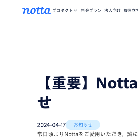
アプリ
Nottaに関する、お知らせ・機能リリース・メディア掲載
iOS/Andro
お問合せ
プロダクト
料金プラン
法人向け
お役立
をご紹介。
Chrome拡張
複数のWebペ
資料一覧
お役に立つ資料や動画をご用意
営業特化AI
商談の記録、分
Notta Brain
思考する時間を
【重要】Not
せ
2024-04-17
お知らせ
常日頃よりNottaをご愛用いただき、誠