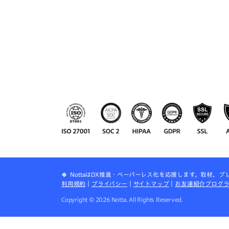
🍀 NottaはDX推進・ペーパーレス化を応援します。取材、
利用規約
｜
プライバシー
｜
サイトマップ
｜
お友達紹介プログ
Copyright ©
2026
Notta. All Rights Reserved.