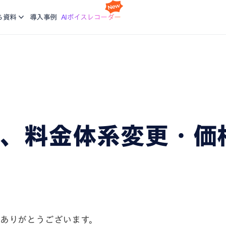
スケジ
Nottaの基本的な使い方について学ぶ。企業に向けた研修
利
idで使える文字起こしアプリ
会議の
ち資料
導入事例
AIボイスレコーダー
コースも提供
ご
機能
画面録
ージで再生している音声を文字起こし
録画と
ブログ
生産力向上の課題解決に繋がる最新DX・AI関連情報をお
エージェント
議事録
届け
析、CRM同期などをエージェントにお任せ
会話が
、あなたに。会議・データの整理分析はAIにお任せ
ta、料金体系変更・
にありがとうございます。