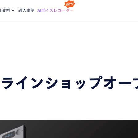
スケジ
Nottaの基本的な使い方について学ぶ。企業に向けた研修
利
idで使える文字起こしアプリ
会議の
ち資料
導入事例
AIボイスレコーダー
コースも提供
ご
機能
画面録
ージで再生している音声を文字起こし
録画と
ブログ
生産力向上の課題解決に繋がる最新DX・AI関連情報をお
エージェント
議事録
届け
析、CRM同期などをエージェントにお任せ
会話が
、あなたに。会議・データの整理分析はAIにお任せ
オンラインショップオ