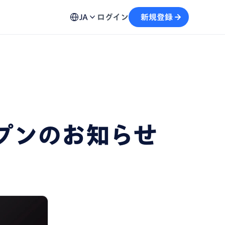
ュール機能
用方法、不具合の解決策など各種お問い合わせ窓口を
予約から文字起こしの流れがスムーズに
JA
ログイン
新規登録
案内
画
テキストを生成し、情報の再利用を加速
自動記録し、議事録の作成をサポート
ープンのお知らせ