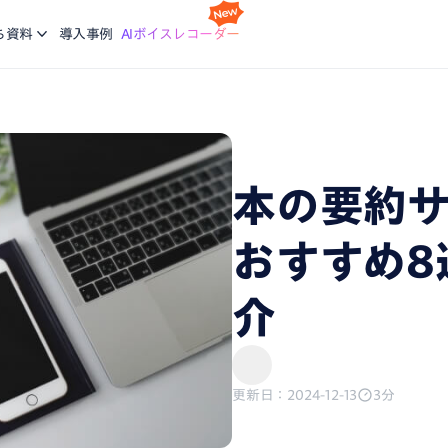
スケジ
Nottaの基本的な使い方について学ぶ。企業に向けた研修
利
idで使える文字起こしアプリ
会議の
ち資料
導入事例
AIボイスレコーダー
コースも提供
ご
機能
画面録
ージで再生している音声を文字起こし
録画と
ブログ
生産力向上の課題解決に繋がる最新DX・AI関連情報をお
エージェント
議事録
届け
析、CRM同期などをエージェントにお任せ
会話が
本の要約
、あなたに。会議・データの整理分析はAIにお任せ
おすすめ8
介
更新日：2024-12-13
3分