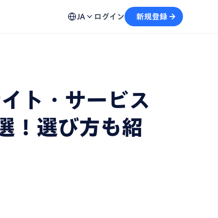
ュール機能
用方法、不具合の解決策など各種お問い合わせ窓口を
予約から文字起こしの流れがスムーズに
JA
ログイン
新規登録
案内
画
テキストを生成し、情報の再利用を加速
自動記録し、議事録の作成をサポート
サイト・サービス
選！選び方も紹