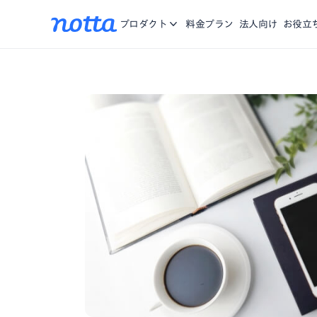
アプリ
Nottaに関する、お知らせ・機能リリース・メディア掲載
iOS/Andro
お問合せ
プロダクト
料金プラン
法人向け
お役立
をご紹介。
Chrome拡張
複数のWebペ
資料一覧
お役に立つ資料や動画をご用意
営業特化AI
商談の記録、分
Notta Brain
思考する時間を