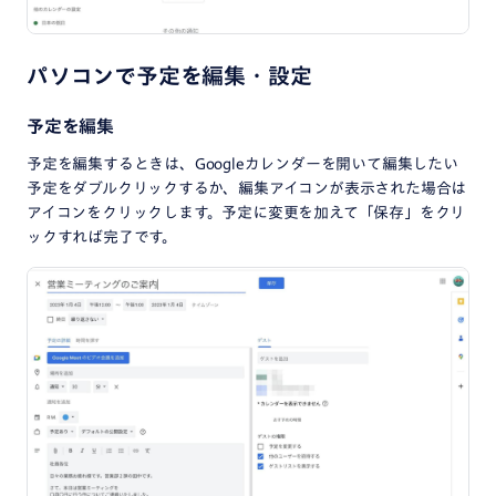
パソコンで予定を編集・設定
予定を編集
予定を編集するときは、Googleカレンダーを開いて編集したい
予定をダブルクリックするか、編集アイコンが表示された場合は
アイコンをクリックします。予定に変更を加えて「保存」をクリ
ックすれば完了です。