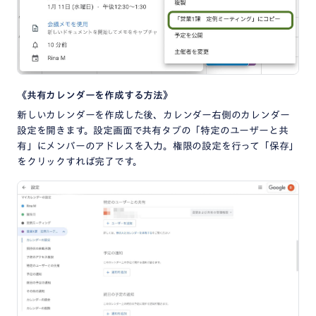
《共有カレンダーを作成する方法》
新しいカレンダーを作成した後、カレンダー右側のカレンダー
設定を開きます。設定画面で共有タブの「特定のユーザーと共
有」にメンバーのアドレスを入力。権限の設定を行って「保存」
をクリックすれば完了です。