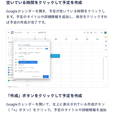
空いている時間をクリックして予定を作成
Googleカレンダーを開き、予定が空いている時間をクリックし
ます。予定のタイトルや詳細情報を追加し、保存をクリックすれ
ば予定の作成が完了です。
「作成」ボタンをクリックして予定を作成
Googleカレンダーを開いて、左上に表示されている作成ボタン
（「+」ボタン）をクリック。予定のタイトルや詳細情報を追加