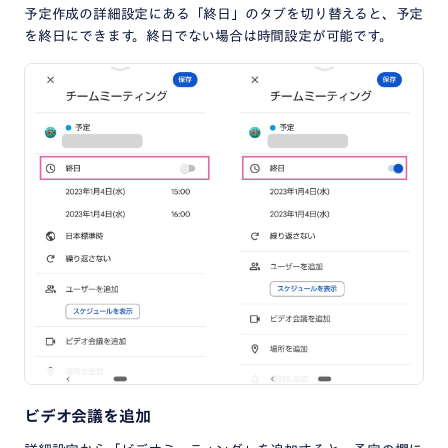
予定作成の詳細設定にある「終日」のタブを切り替えると、予定
を終日にできます。終日でない場合は時間設定が可能です。
ビデオ会議を追加