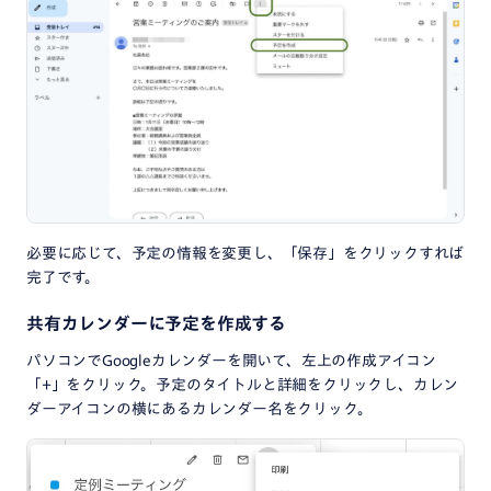
必要に応じて、予定の情報を変更し、「保存」をクリックすれば
完了です。
共有カレンダーに予定を作成する
パソコンでGoogleカレンダーを開いて、左上の作成アイコン
「+」をクリック。予定のタイトルと詳細をクリックし、カレン
ダーアイコンの横にあるカレンダー名をクリック。