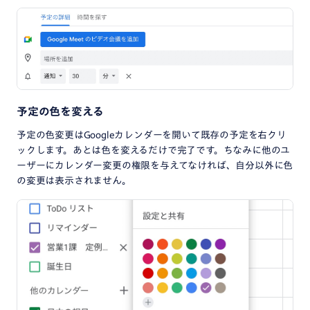
予定の色を変える
予定の色変更はGoogleカレンダーを開いて既存の予定を右クリ
ックします。あとは色を変えるだけで完了です。ちなみに他のユ
ーザーにカレンダー変更の権限を与えてなければ、自分以外に色
の変更は表示されません。