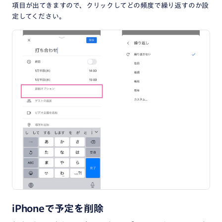
項目が出てきますので、クリックしてどの頻度で繰り返すのか設
定してください。
iPhoneで予定を削除