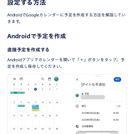
設定する方法
AndroidでGoogleカレンダーに予定を作成する方法を解説してい
きます。
Androidで予定を作成
直接予定を作成する
Androidアプリでカレンダーを開いて「＋」ボタンをタップ。予
定を作成し保存してください。