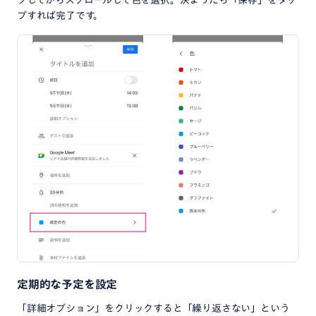
プしてからスクロールして色を選択。決まったら「保存」をタッ
プすれば完了です。
定期的な予定を設定
「詳細オプション」をクリックすると「繰り返さない」という