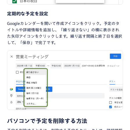
定期的な予定を設定
Googleカレンダーを開いて作成アイコンをクリック。予定のタ
イトルや詳細情報を追加し、「繰り返さない」の横に表示され
た矢印アイコンをクリックします。繰り返す間隔と終了日を選択
して、「保存」で完了です。
パソコンで予定を削除する方法