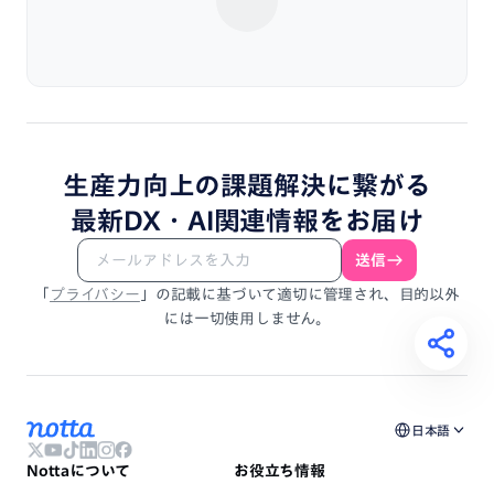
生産力向上
の
課題解決
に
繋がる
最新DX・
AI関連情報
を
お届け
送信
「
プライバシー
」
の
記載
に
基づいて
適切に
管理され、
目的以外
には
一切使用しません。
日本語
Nottaについて
お役立ち情報