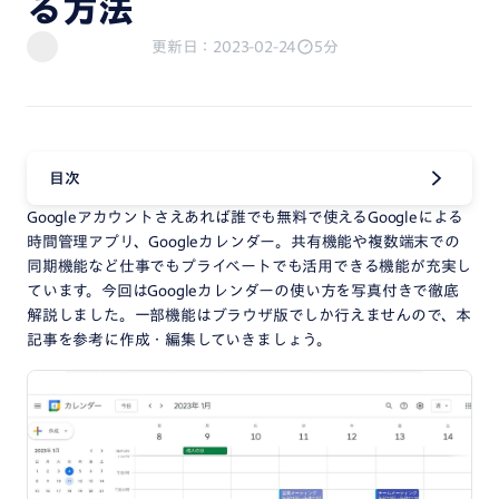
る方法
更新日：2023-02-24
5分
目次
Googleアカウントさえあれば誰でも無料で使えるGoogleによる
時間管理アプリ、Googleカレンダー。共有機能や複数端末での
同期機能など仕事でもプライベートでも活用できる機能が充実し
ています。今回はGoogleカレンダーの使い方を写真付きで徹底
解説しました。一部機能はブラウザ版でしか行えませんので、本
記事を参考に作成・編集していきましょう。