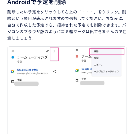
Androidで予定を削除
削除したい予定をクリックして右上の「・・・」をクリック。削
除という項目が表示されますので選択してください。ちなみに、
自分で作成した予定でも、招待された予定でも削除できます。パ
ソコンのブラウザ版のようにゴミ箱マークは出てきませんので注
意しましょう。