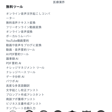
医療業界
無料ツール
オンライン音声文字起こしコンバ
ーター
無料音声テキスト変換
フリーオンライン動画変換
オンライン音声変換
ボーカルリムーバー
YouTube動画要約
動画や音声をブログに変換
動画・音声要約ツール
AI PDF要約ツール
議事録 AI
PDF 要約 AI
ナレッジマネジメント ツール
ナレッジベース ツール
データ分析 AI
パワポ AI
高度な多言語翻訳
文字起こし校正アシスト
プロンプト作成アシスタント
商談アポ獲得アシスト
ビジネス文書作成アシスト
テンプレート自動入力