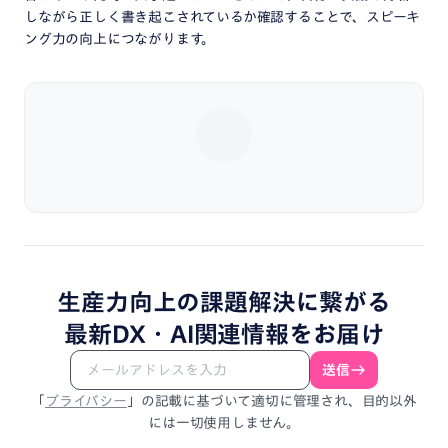
しながら正しく書き起こされているか確認することで、スピーキ
ング力の向上につながります。
生産力向上
の
課題解決
に
繋がる
最新DX・
AI関連情報
を
お届け
送信
「
プライバシー
」
の
記載
に
基づいて
適切に
管理され、
目的以外
には
一切使用しません。