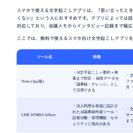
スマホで使える文字起こしアプリは、「思い立ったと
くない」という人におすすめです。アプリによっては話
対応しており、会議メモからインタビュー記録まで幅広
ここでは、無料で使えるスマホ向け文字起こしアプリを
ツール名
特徴
・AI文字起こし＋要約＋検
・文
索まで対応 ・録音データを
Notta (App版)
ファ
「議事録・ナレッジ」とし
月 
て活用できる
・法人利用を前提に設計さ
・文
れたAI議事録作成ツール ・
LINE WORKS AiNote
サー
話者分離・管理機能・セキ
ま
ュリティに強みがある