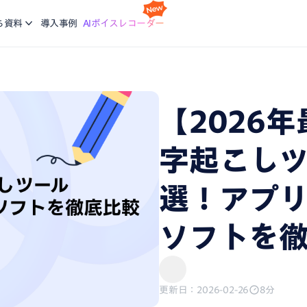
スケジ
Nottaの基本的な使い方について学ぶ。企業に向けた研修
利
idで使える文字起こしアプリ
会議の
ち資料
導入事例
AIボイスレコーダー
コースも提供
ご
機能
画面録
ージで再生している音声を文字起こし
録画と
ブログ
生産力向上の課題解決に繋がる最新DX・AI関連情報をお
エージェント
議事録
届け
【2026
析、CRM同期などをエージェントにお任せ
会話が
字起こしツ
、あなたに。会議・データの整理分析はAIにお任せ
選！アプリ
ソフトを
更新日：2026-02-26
8分