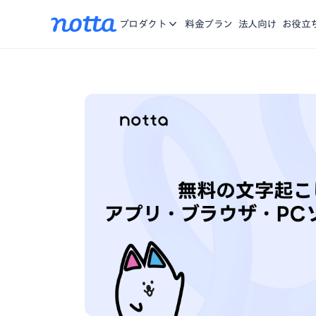
アプリ
Nottaに関する、お知らせ・機能リリース・メディア掲載
iOS/Andro
お問合せ
プロダクト
料金プラン
法人向け
お役立
をご紹介。
Chrome拡張
複数のWebペ
資料一覧
お役に立つ資料や動画をご用意
営業特化AI
商談の記録、分
Notta Brain
思考する時間を