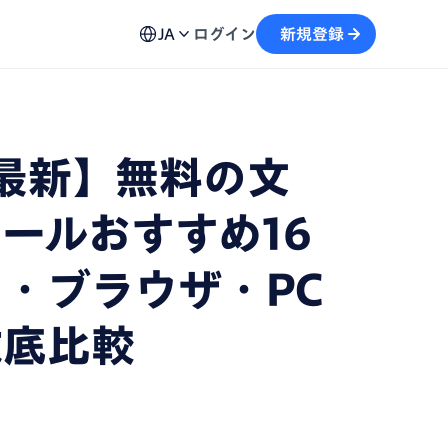
ュール機能
用方法、不具合の解決策など各種お問い合わせ窓口を
予約から文字起こしの流れがスムーズに
JA
ログイン
新規登録
案内
画
テキストを生成し、情報の再利用を加速
年最新】無料の文
自動記録し、議事録の作成をサポート
ールおすすめ16
・ブラウザ・PC
徹底比較