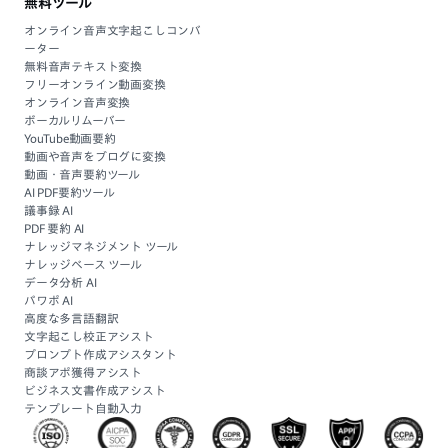
無料ツール
オンライン音声文字起こしコンバ
ーター
無料音声テキスト変換
フリーオンライン動画変換
オンライン音声変換
ボーカルリムーバー
YouTube動画要約
動画や音声をブログに変換
動画・音声要約ツール
AI PDF要約ツール
議事録 AI
PDF 要約 AI
ナレッジマネジメント ツール
ナレッジベース ツール
データ分析 AI
パワポ AI
高度な多言語翻訳
文字起こし校正アシスト
プロンプト作成アシスタント
商談アポ獲得アシスト
ビジネス文書作成アシスト
テンプレート自動入力