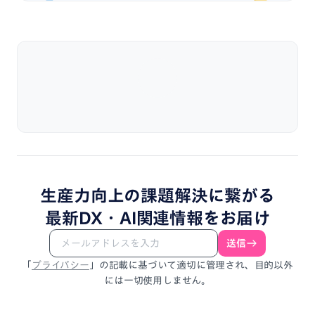
生産力向上
の
課題解決
に
繋がる
最新DX・
AI関連情報
を
お届け
送信
「
プライバシー
」
の
記載
に
基づいて
適切に
管理され、
目的以外
には
一切使用しません。