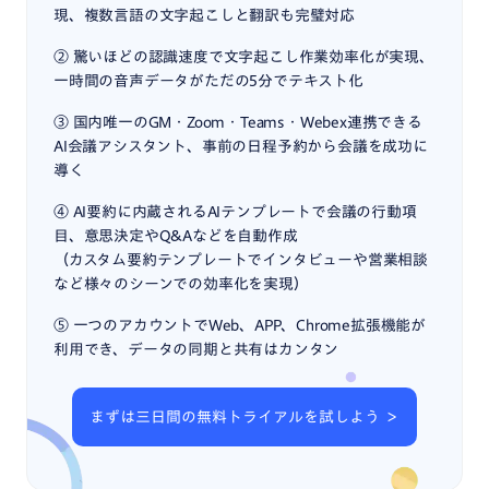
現、複数言語の文字起こしと翻訳も完璧対応
② 驚いほどの認識速度で文字起こし作業効率化が実現、
一時間の音声データがただの5分でテキスト化
③ 国内唯一のGM・Zoom・Teams・Webex連携できる
AI会議アシスタント、事前の日程予約から会議を成功に
導く
④ AI要約に内蔵されるAIテンプレートで会議の行動項
目、意思決定やQ&Aなどを自動作成
（カスタム要約テンプレートでインタビューや営業相談
など様々のシーンでの効率化を実現）
⑤ 一つのアカウントでWeb、APP、Chrome拡張機能が
利用でき、データの同期と共有はカンタン
まずは三日間の無料トライアルを試しよう ＞