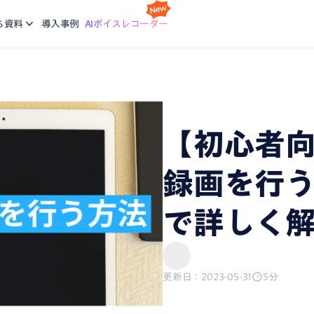
スケジ
Nottaの基本的な使い方について学ぶ。企業に向けた研修
利
idで使える文字起こしアプリ
会議の
ち資料
導入事例
AIボイスレコーダー
コースも提供
ご
機能
画面録
ージで再生している音声を文字起こし
録画と
ブログ
生産力向上の課題解決に繋がる最新DX・AI関連情報をお
エージェント
議事録
届け
析、CRM同期などをエージェントにお任せ
会話が
【初心者向
、あなたに。会議・データの整理分析はAIにお任せ
録画を行
で詳しく
更新日：2023-05-31
5分