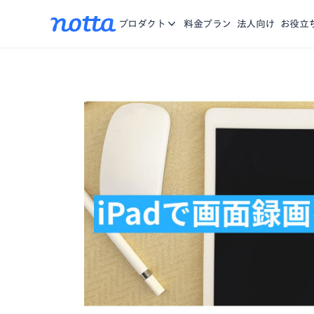
アプリ
Nottaに関する、お知らせ・機能リリース・メディア掲載
iOS/Andro
お問合せ
プロダクト
料金プラン
法人向け
お役立
をご紹介。
Chrome拡張
複数のWebペ
資料一覧
お役に立つ資料や動画をご用意
営業特化AI
商談の記録、分
Notta Brain
思考する時間を