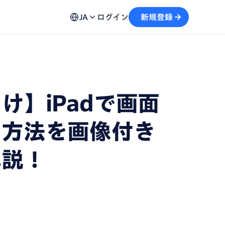
ュール機能
用方法、不具合の解決策など各種お問い合わせ窓口を
予約から文字起こしの流れがスムーズに
JA
ログイン
新規登録
案内
画
テキストを生成し、情報の再利用を加速
自動記録し、議事録の作成をサポート
け】iPadで画面
う方法を画像付き
解説！