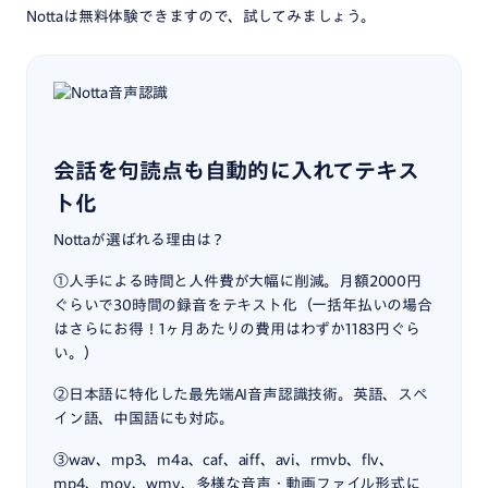
Nottaは無料体験できますので、試してみましょう。
会話を句読点も自動的に入れてテキス
ト化
Nottaが選ばれる理由は？
①人手による時間と人件費が大幅に削減。月額2000円
ぐらいで30時間の録音をテキスト化（一括年払いの場合
はさらにお得！1ヶ月あたりの費用はわずか1183円ぐら
い。）
②日本語に特化した最先端AI音声認識技術。英語、スペ
イン語、中国語にも対応。
③wav、mp3、m4a、caf、aiff、avi、rmvb、flv、
mp4、mov、wmv、多様な音声・動画ファイル形式に