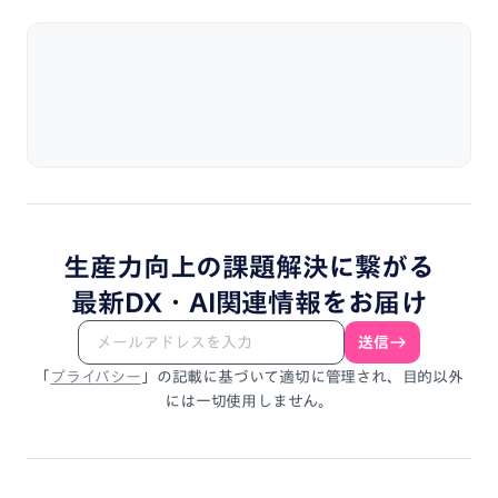
生産力向上
の
課題解決
に
繋がる
最新DX・
AI関連情報
を
お届け
送信
「
プライバシー
」
の
記載
に
基づいて
適切に
管理され、
目的以外
には
一切使用しません。