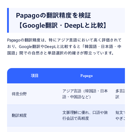
Papagoの翻訳精度を検証
【Google翻訳・DeepLと比較】
Papagoの翻訳精度は、特にアジア言語において高く評価されて
おり、Google翻訳やDeepLと比較すると「韓国語・日本語・中
国語」間での自然さと単語選択の的確さが際立っています。​
項目
Papago
アジア言語（韓国語・日本
多言語対
得意分野
語・中国語など）​
訳​
文脈理解に優れ、口語や旅
短文では
翻訳精度
行会話で高精度​
やぎこちな