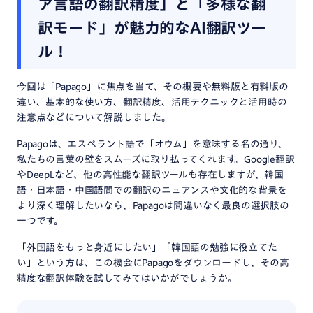
ア言語の翻訳精度」と「多様な翻
訳モード」が魅力的なAI翻訳ツー
ル！
今回は「Papago」に焦点を当て、その概要や無料版と有料版の
違い、基本的な使い方、翻訳精度、活用テクニックと活用時の
注意点などについて解説しました。
Papagoは、エスペラント語で「オウム」を意味する名の通り、
私たちの言葉の壁をスムーズに取り払ってくれます。Google翻訳
やDeepLなど、他の高性能な翻訳ツールも存在しますが、韓国
語・日本語・中国語間での翻訳のニュアンスや文化的な背景を
より深く理解したいなら、Papagoは間違いなく最良の選択肢の
一つです。
「外国語をもっと身近にしたい」「韓国語の勉強に役立てた
い」という方は、この機会にPapagoをダウンロードし、その高
精度な翻訳体験を試してみてはいかがでしょうか。