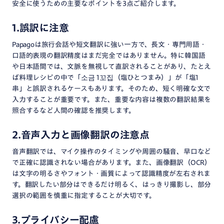
安全に使うための主要なポイントを3点ご紹介します。
1.誤訳に注意
Papagoは旅行会話や短文翻訳に強い一方で、長文・専門用語・
口語的表現の翻訳精度はまだ完全ではありません。​特に韓国語
や日本語間では、文脈を無視して直訳されることがあり、たとえ
ば料理レシピの中で「소금 1꼬집（塩ひとつまみ）」が「塩1
串」と誤訳されるケースもあります。​そのため、短く明確な文で
入力することが重要です。また、重要な内容は複数の翻訳結果を
照合するなど人間の確認を推奨します。​
2.音声入力と画像翻訳の注意点
音声翻訳では、マイク操作のタイミングや周囲の騒音、早口など
で正確に認識されない場合があります。​また、画像翻訳（OCR）
は文字の明るさやフォント・画質によって認識精度が左右されま
す。翻訳したい部分はできるだけ明るく、はっきり撮影し、部分
選択の範囲を慎重に指定することが大切です。
3.プライバシー配慮