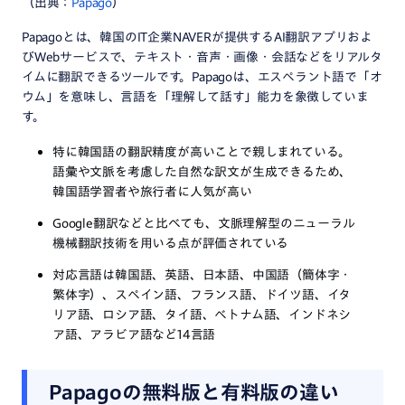
（出典：
Papago
）
Papagoとは、韓国のIT企業NAVERが提供するAI翻訳アプリおよ
びWebサービスで、テキスト・音声・画像・会話などをリアルタ
イムに翻訳できるツールです。Papago は、エスペラント語で「オ
ウム」を意味し、言語を「理解して話す」能力を象徴していま
す。
特に韓国語の翻訳精度が高いことで親しまれている。
語彙や文脈を考慮した自然な訳文が生成できるため、
韓国語学習者や旅行者に人気が高い
Google翻訳などと比べても、文脈理解型のニューラル
機械翻訳技術を用いる点が評価されている
対応言語は韓国語、英語、日本語、中国語（簡体字・
繁体字）、スペイン語、フランス語、ドイツ語、イタ
リア語、ロシア語、タイ語、ベトナム語、インドネシ
ア語、アラビア語など14言語
Papagoの無料版と有料版の違い