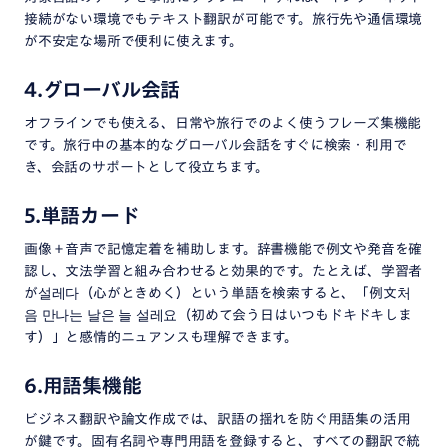
接続がない環境でもテキスト翻訳が可能です。旅行先や通信環境
が不安定な場所で便利に使えます。
4.グローバル会話
オフラインでも使える、日常や旅行でのよく使うフレーズ集機能
です。旅行中の基本的なグローバル会話 をすぐに検索・利用で
き、会話のサポートとして役立ちます。
5.単語カード
画像＋音声で記憶定着を補助します。​辞書機能で例文や発音を確
認し、文法学習と組み合わせると効果的です。たとえば、学習者
が설레다 （心がときめく）という単語を検索すると、「例文처
음 만나는 날은 늘 설레요 （初めて会う日はいつもドキドキしま
す）」と感情的ニュアンスも理解できます。
6.用語集機能
ビジネス翻訳や論文作成では、訳語の揺れを防ぐ用語集の活用
が鍵です。固有名詞や専門用語を登録すると、すべての翻訳で統