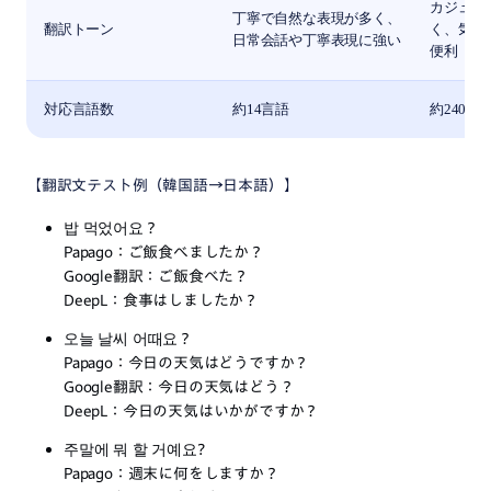
カジュア
丁寧で自然な表現が多く、
翻訳トーン
く、気軽
日常会話や丁寧表現に強い
便利​
対応言語数
約14言語​
約240言語
【翻訳文テスト例（韓国語→日本語）】
밥 먹었어요？
Papago：ご飯食べましたか？
Google翻訳：ご飯食べた？
DeepL：食事はしましたか？
오늘 날씨 어때요？
Papago：今日の天気はどうですか？
Google翻訳：今日の天気はどう？
DeepL：今日の天気はいかがですか？
주말에 뭐 할 거예요?
Papago：週末に何をしますか？