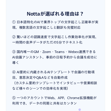
Nottaが選ばれる理由は？
① 日本語特化のAIで業界トップの文字起こし正確率が実
現、複数言語の文字起こしと翻訳も完璧対応
② 驚いほどの認識速度で文字起こし作業効率化が実現、
一時間の音声データがただの5分でテキスト化
③ 国内唯一のGM・Zoom・Teams・Webex連携できる
AI会議アシスタント、事前の日程予約から会議を成功に
導く
④ AI要約に内蔵されるAIテンプレートで会議の行動項
目、意思決定やQ&Aなどを自動作成
（カスタム要約テンプレートでインタビューや営業相談
など様々のシーンでの効率化を実現）
⑤ 一つのアカウントでWeb、APP、Chrome拡張機能が
利用でき、データの同期と共有はカンタン