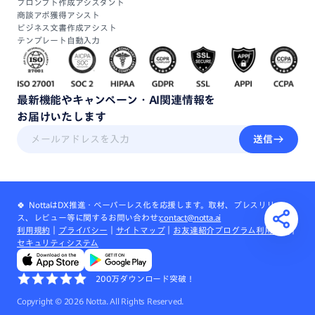
プロンプト作成アシスタント
商談アポ獲得アシスト
ビジネス文書作成アシスト
テンプレート自動入力
最新機能
や
キャンペーン・
AI関連情報
を
お届けいたします
送信
🍀 NottaはDX推進・ペーパーレス化を応援します。取材、プレスリリー
ス、レビュー等に関するお問い合わせ:
contact@notta.ai
利用規約
｜
プライバシー
｜
サイトマップ
｜
お友達紹介プログラム利用規約
｜
セキュリティシステム
200万ダウンロード突破！
Copyright ©
2026
Notta. All Rights Reserved.