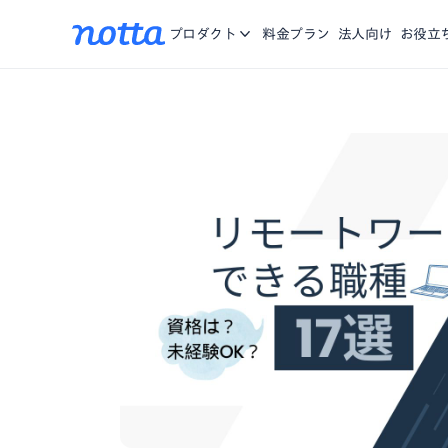
アプリ
Nottaに関する、お知らせ・機能リリース・メディア掲載
iOS/Andro
お問合せ
プロダクト
料金プラン
法人向け
お役立
をご紹介。
Chrome拡張
複数のWebペ
資料一覧
お役に立つ資料や動画をご用意
営業特化AI
商談の記録、分
Notta Brain
思考する時間を