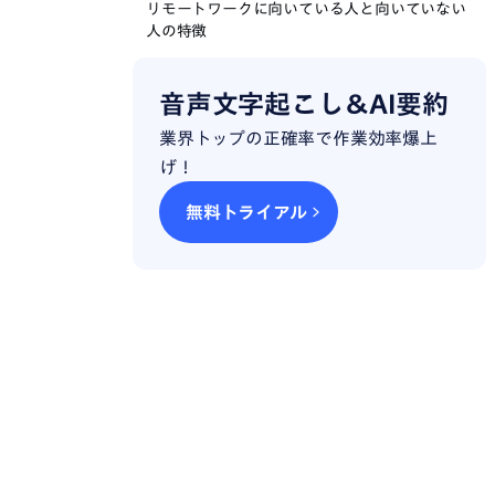
リモートワークに向いている人と向いていない
人の特徴
リモートワークができる職種を探す方法
音声文字起こし＆AI要約
Web会議を完全自動でテキスト化！リモートワ
業界トップの正確率で作業効率爆上
ークのアシスタントにNotta
げ！
リモートワークができる職種に関するよくある
無料トライアル
質問
リモートワークがしたいならIT系の職種がおす
すめ