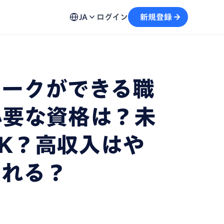
ュール機能
用方法、不具合の解決策など各種お問い合わせ窓口を
予約から文字起こしの流れがスムーズに
JA
ログイン
新規登録
案内
画
テキストを生成し、情報の再利用を加速
ワークができる職
自動記録し、議事録の作成をサポート
必要な資格は？未
K？高収入はや
られる？