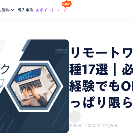
スケジ
Nottaの基本的な使い方について学ぶ。企業に向けた研修
利
idで使える文字起こしアプリ
会議の
ち資料
導入事例
AIボイスレコーダー
コースも提供
ご
機能
画面録
ージで再生している音声を文字起こし
録画と
ブログ
生産力向上の課題解決に繋がる最新DX・AI関連情報をお
エージェント
議事録
届け
リモート
析、CRM同期などをエージェントにお任せ
会話が
種17選｜
、あなたに。会議・データの整理分析はAIにお任せ
経験でもO
っぱり限
更新日：2023-10-27
5分