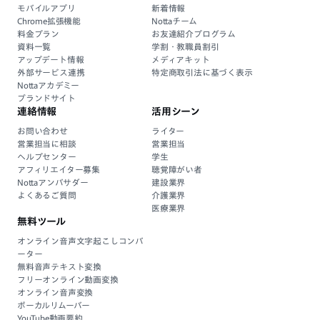
モバイルアプリ
新着情報
Chrome拡張機能
Nottaチーム
料金プラン
お友達紹介プログラム
資料一覧
学割・教職員割引
アップデート情報
メディアキット
外部サービス連携
特定商取引法に基づく表示
Nottaアカデミー
ブランドサイト
連絡情報
活用シーン
お問い合わせ
ライター
営業担当に相談
営業担当
ヘルプセンター
学生
アフィリエイター募集
聴覚障がい者
Nottaアンバサダー
建設業界
よくあるご質問
介護業界
医療業界
無料ツール
オンライン音声文字起こしコンバ
ーター
無料音声テキスト変換
フリーオンライン動画変換
オンライン音声変換
ボーカルリムーバー
YouTube動画要約