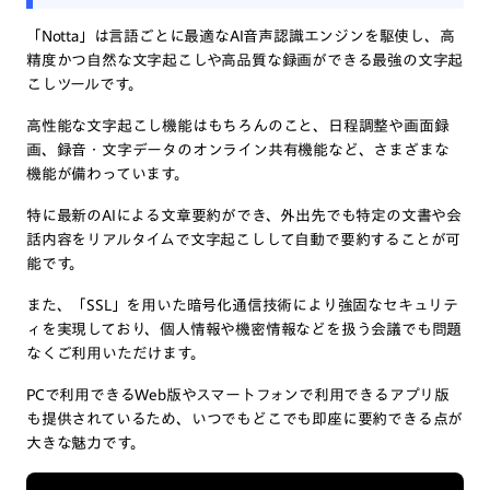
「Notta」は言語ごとに最適なAI音声認識エンジンを駆使し、高
精度かつ自然な文字起こしや高品質な録画ができる最強の文字起
こしツールです。
高性能な文字起こし機能はもちろんのこと、日程調整や画面録
画、録音・文字データのオンライン共有機能など、さまざまな
機能が備わっています。
特に最新のAIによる文章要約ができ、外出先でも特定の文書や会
話内容をリアルタイムで文字起こしして自動で要約することが可
能です。
また、「SSL」を用いた暗号化通信技術により強固なセキュリテ
ィを実現しており、個人情報や機密情報などを扱う会議でも問題
なくご利用いただけます。
PCで利用できるWeb版やスマートフォンで利用できるアプリ版
も提供されているため、いつでもどこでも即座に要約できる点が
大きな魅力です。