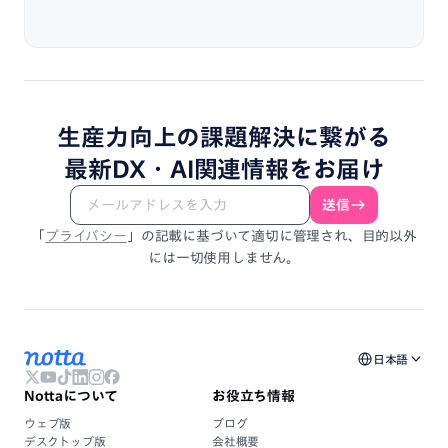
生産力向上
の
課題解決
に
繋がる
最新DX・
AI関連情報
を
お届け
送信
「
プライバシー
」
の
記載
に
基づいて
適切に
管理され、
目的以外
には
一切使用しません。
日本語
Nottaについて
お役立ち情報
ウェブ版
ブログ
デスクトップ版
会社概要