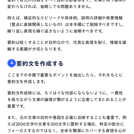
要約では元の内容をすべて含める必要はなく、文章が持つ意味が
変わらなければ、省略しても問題ありません。
例えば、補足的なエピソードや具体例、説明の詳細や背景情報
（要点に直接関係しないもの）は本手順にて削除すべきですし、
繰り返し表現も繰り返さないように省略すべきです。
要約は短くすることが目的なので、冗長な表現を削り、情報を凝
縮する意識が大切となります。
要約文を作成する
4
ここまでの手順で重要なポイントを抽出したら、それをもとに
要約文を作成します。
要約文作成時には、ちぐはぐな内容にならないように、一貫性
を保ちながら文章の論理が繋がるように注意してまとめることが
重要です。
また、元の文章の目的や意図を正確に反映することも重要で、例
えば2000文字の文章を500文字に要約する場合、特定の部分に
フォーカスするのではなく、全体を簡潔にカバーする表現を心が