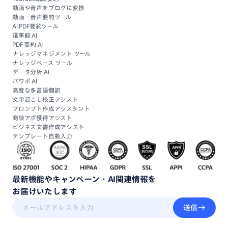
動画や音声をブログに変換
動画・音声要約ツール
AI PDF要約ツール
議事録 AI
PDF 要約 AI
ナレッジマネジメント ツール
ナレッジベース ツール
データ分析 AI
パワポ AI
高度な多言語翻訳
文字起こし校正アシスト
プロンプト作成アシスタント
商談アポ獲得アシスト
ビジネス文書作成アシスト
テンプレート自動入力
最新機能
や
キャンペーン・
AI関連情報
を
お届けいたします
送信