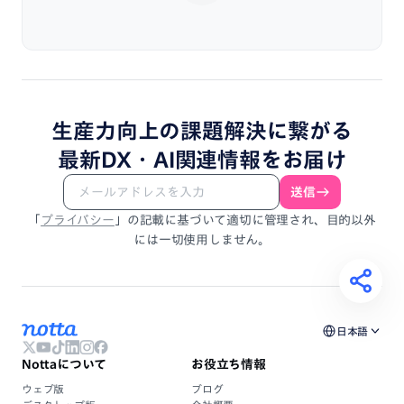
生産力向上
の
課題解決
に
繋がる
最新DX・
AI関連情報
を
お届け
送信
「
プライバシー
」
の
記載
に
基づいて
適切に
管理され、
目的以外
には
一切使用しません。
日本語
Nottaについて
お役立ち情報
ウェブ版
ブログ