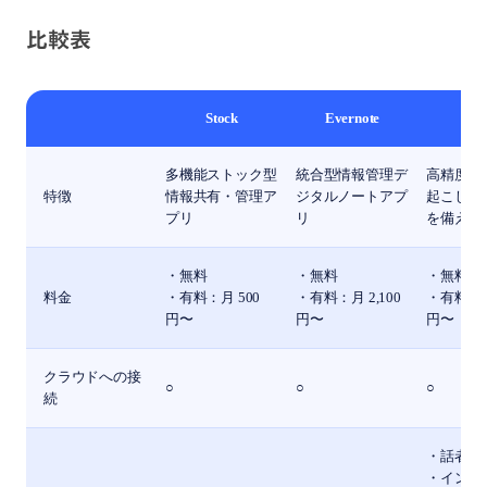
比較表
Stock
Evernote
Not
多機能ストック型
統合型情報管理デ
高精度A
特徴
情報共有・管理ア
ジタルノートアプ
起こしと
プリ
リ
を備えた
・無料
・無料
・無料
料金
・有料：月 500
・有料：月 2,100
・有料：月 
円〜
円〜
円〜
クラウドへの接
○
○
○
続
・話者認
・インポ