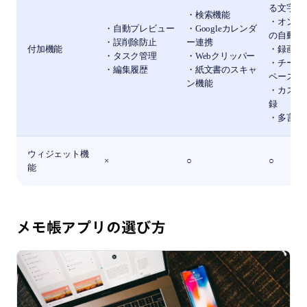
る文字起
・検索機能
・オンラ
・自動プレビュー
・Googleカレンダ
の自動文
・誤削除防止
ー連携
付加機能
・録画
・タスク管理
・Webクリッパー
・チーム
・編集履歴
・紙文書のスキャ
ペース
ン機能
・カスタ
録
・多言語
ウィジェット機
×
○
○
能
メモ帳アプリの選び方