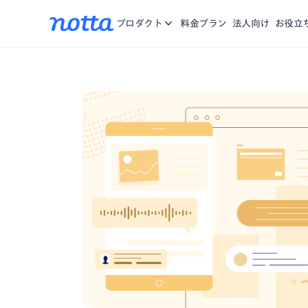
アプリ
Nottaに関する、お知らせ・機能リリース・メディア掲載
iOS/Andro
お問合せ
プロダクト
料金プラン
法人向け
お役立
をご紹介。
Chrome拡張
複数のWebペ
資料一覧
お役に立つ資料や動画をご用意
営業特化AI
商談の記録、分
Notta Brain
思考する時間を