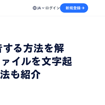
ュール機能
用方法、不具合の解決策など各種お問い合わせ窓口を
予約から文字起こしの流れがスムーズに
JA
ログイン
新規登録
案内
画
テキストを生成し、情報の再利用を加速
自動記録し、議事録の作成をサポート
録音する方法を解
ファイルを文字起
方法も紹介