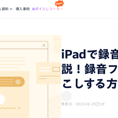
スケジ
Nottaの基本的な使い方について学ぶ。企業に向けた研修
利
idで使える文字起こしアプリ
会議の
ち資料
導入事例
AIボイスレコーダー
コースも提供
ご
機能
画面録
ージで再生している音声を文字起こし
録画と
ブログ
生産力向上の課題解決に繋がる最新DX・AI関連情報をお
エージェント
議事録
届け
析、CRM同期などをエージェントにお任せ
会話が
iPadで
、あなたに。会議・データの整理分析はAIにお任せ
説！録音
こしする
更新日：2022-06-21
5分