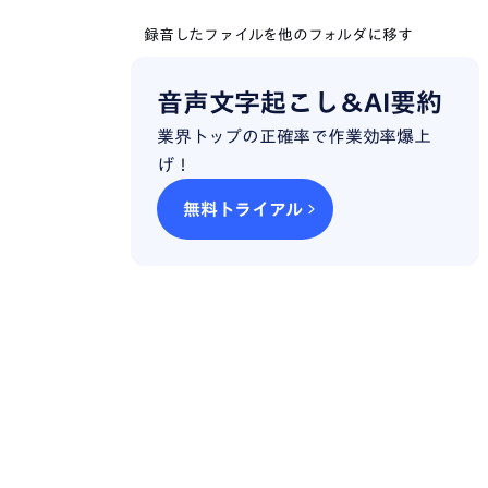
録音したファイルを他のフォルダに移す
録音した複数のファイルを共有する方法
音声文字起こし＆AI要約
録音したファイルをPCと同期する
業界トップの正確率で作業効率爆上
げ！
録音ファイルを文字起こしするなら「notta」
無料トライアル