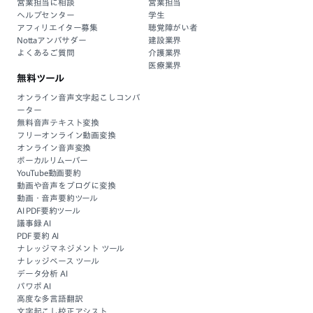
営業担当に相談
営業担当
ヘルプセンター
学生
アフィリエイター募集
聴覚障がい者
Nottaアンバサダー
建設業界
よくあるご質問
介護業界
医療業界
無料ツール
オンライン音声文字起こしコンバ
ーター
無料音声テキスト変換
フリーオンライン動画変換
オンライン音声変換
ボーカルリムーバー
YouTube動画要約
動画や音声をブログに変換
動画・音声要約ツール
AI PDF要約ツール
議事録 AI
PDF 要約 AI
ナレッジマネジメント ツール
ナレッジベース ツール
データ分析 AI
パワポ AI
高度な多言語翻訳
文字起こし校正アシスト