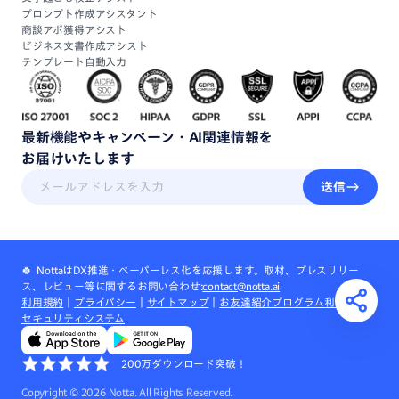
プロンプト作成アシスタント
商談アポ獲得アシスト
ビジネス文書作成アシスト
テンプレート自動入力
最新機能
や
キャンペーン・
AI関連情報
を
お届けいたします
送信
🍀 NottaはDX推進・ペーパーレス化を応援します。取材、プレスリリー
ス、レビュー等に関するお問い合わせ:
contact@notta.ai
利用規約
｜
プライバシー
｜
サイトマップ
｜
お友達紹介プログラム利用規約
｜
セキュリティシステム
200万ダウンロード突破！
Copyright ©
2026
Notta. All Rights Reserved.