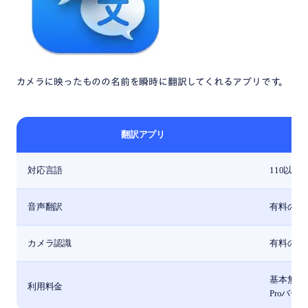
カメラに映ったものの名前を瞬時に翻訳してくれるアプリです。
翻訳アプリ
対応言語
110以上
音声翻訳
有料のみ
カメラ認識
有料のみ
基本無料
利用料金
Proバー