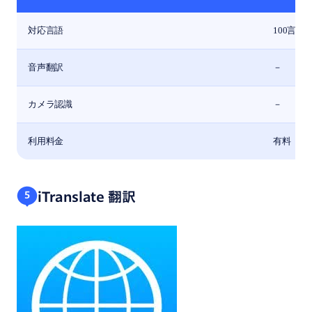
対応言語
100言語
音声翻訳
－
カメラ認識
－
利用料金
有料
iTranslate 翻訳
5