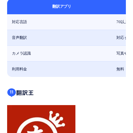
翻訳アプリ
対応言語
70以上の
音声翻訳
対応 会
カメラ認識
写真やス
利用料金
無料
翻訳王
11