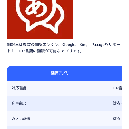
翻訳王は複数の翻訳エンジン、Google、Bing、Papagoをサポー
トし、107言語の翻訳が可能なアプリです。
翻訳アプリ
対応言語
107言語
音声翻訳
対応 会
カメラ認識
対応