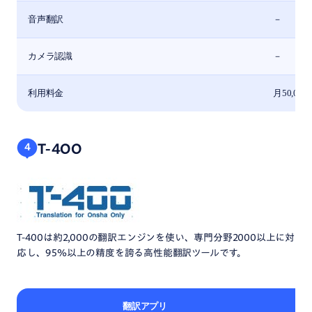
音声翻訳
－
カメラ認識
－
利用料金
月50,00
T-4OO
4
T-400は約2,000の翻訳エンジンを使い、専門分野2000以上に対
応し、95％以上の精度を誇る高性能翻訳ツールです。
翻訳アプリ