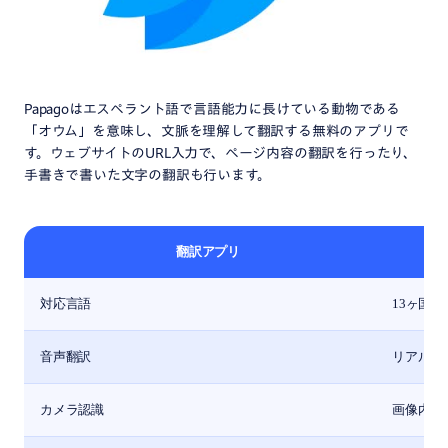
Papagoはエスペラント語で言語能力に長けている動物である
「オウム」を意味し、文脈を理解して翻訳する無料のアプリで
す。ウェブサイトのURL入力で、ページ内容の翻訳を行ったり、
手書きで書いた文字の翻訳も行います。
翻訳アプリ
対応言語
13ヶ国
音声翻訳
リアルタ
カメラ認識
画像内の