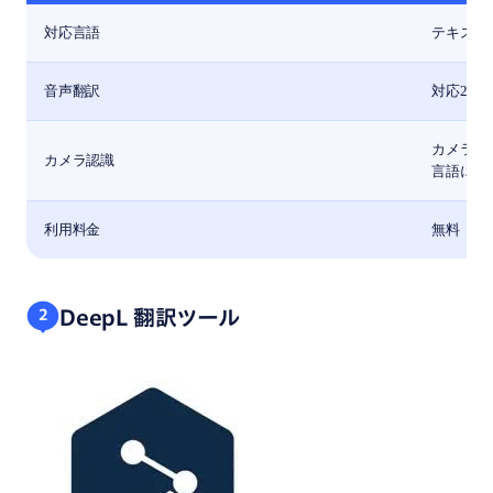
対応言語
テキスト翻
音声翻訳
対応2 
カメラを
カメラ認識
言語に対
利用料金
無料
DeepL 翻訳ツール
2