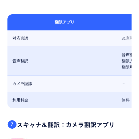
翻訳アプリ
対応言語
31言語
音声翻訳
音声翻訳
翻訳方向
翻訳可能
カメラ認識
－
利用料金
無料
スキャナ＆翻訳：カメラ翻訳アプリ
7