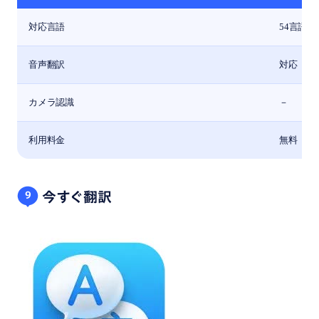
対応言語
54言語
音声翻訳
対応
カメラ認識
－
利用料金
無料
今すぐ翻訳
9