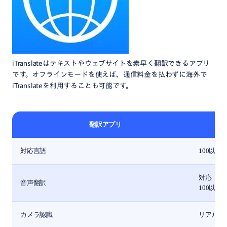
iTranslateはテキストやウェブサイトを素早く翻訳できるアプリ
です。オフラインモードを使えば、通信料金を払わずに海外で
iTranslateを利用することも可能です。
翻訳アプリ
対応言語
100以上
対応
音声翻訳
100以
カメラ認識
リアルタイ