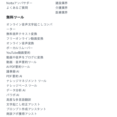
Nottaアンバサダー
建設業界
よくあるご質問
介護業界
医療業界
無料ツール
オンライン音声文字起こしコンバ
ーター
無料音声テキスト変換
フリーオンライン動画変換
オンライン音声変換
ボーカルリムーバー
YouTube動画要約
動画や音声をブログに変換
動画・音声要約ツール
AI PDF要約ツール
議事録 AI
PDF 要約 AI
ナレッジマネジメント ツール
ナレッジベース ツール
データ分析 AI
パワポ AI
高度な多言語翻訳
文字起こし校正アシスト
プロンプト作成アシスタント
商談アポ獲得アシスト