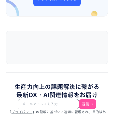
生産力向上
の
課題解決
に
繋がる
最新DX・
AI関連情報
を
お届け
送信
「
プライバシー
」
の
記載
に
基づいて
適切に
管理され、
目的以外