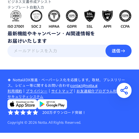
ビジネス文書作成アシスト
テンプレート自動入力
最新機能
や
キャンペーン・
AI関連情報
を
お届けいたします
送信
🍀 NottaはDX推進・ペーパーレス化を応援します。取材、プレスリリー
ス、レビュー等に関するお問い合わせ:
contact@notta.ai
利用規約
｜
プライバシー
｜
サイトマップ
｜
お友達紹介プログラム利用規約
｜
セキュリティシステム
200万ダウンロード突破！
Copyright ©
2026
Notta. All Rights Reserved.