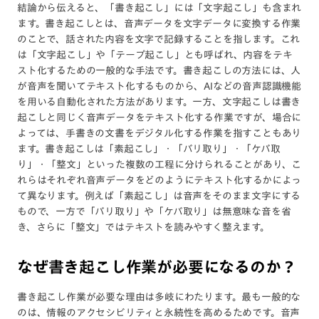
結論から伝えると、「書き起こし」には「文字起こし」も含まれ
ます。書き起こしとは、音声データを文字データに変換する作業
のことで、話された内容を文字で記録することを指します。これ
は「文字起こし」や「テープ起こし」とも呼ばれ、内容をテキ
スト化するための一般的な手法です。書き起こしの方法には、人
が音声を聞いてテキスト化するものから、AIなどの音声認識機能
を用いる自動化された方法があります。一方、文字起こしは書き
起こしと同じく音声データをテキスト化する作業ですが、場合に
よっては、手書きの文書をデジタル化する作業を指すこともあり
ます。書き起こしは「素起こし」・「バリ取り」・「ケバ取
り」・「整文」といった複数の工程に分けられることがあり、こ
れらはそれぞれ音声データをどのようにテキスト化するかによっ
て異なります。例えば「素起こし」は音声をそのまま文字にする
もので、一方で「バリ取り」や「ケバ取り」は無意味な音を省
き、さらに「整文」ではテキストを読みやすく整えます​。
なぜ書き起こし作業が必要になるのか？
書き起こし作業が必要な理由は多岐にわたります。最も一般的な
のは、情報のアクセシビリティと永続性を高めるためです。音声