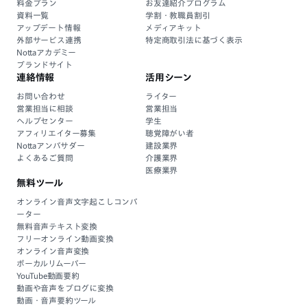
料金プラン
お友達紹介プログラム
資料一覧
学割・教職員割引
アップデート情報
メディアキット
外部サービス連携
特定商取引法に基づく表示
Nottaアカデミー
ブランドサイト
連絡情報
活用シーン
お問い合わせ
ライター
営業担当に相談
営業担当
ヘルプセンター
学生
アフィリエイター募集
聴覚障がい者
Nottaアンバサダー
建設業界
よくあるご質問
介護業界
医療業界
無料ツール
オンライン音声文字起こしコンバ
ーター
無料音声テキスト変換
フリーオンライン動画変換
オンライン音声変換
ボーカルリムーバー
YouTube動画要約
動画や音声をブログに変換
動画・音声要約ツール