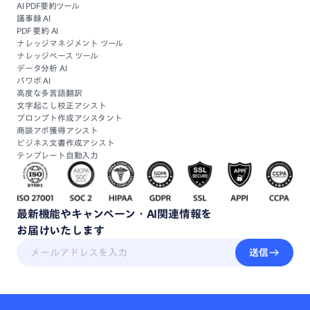
AI PDF要約ツール
議事録 AI
PDF 要約 AI
ナレッジマネジメント ツール
ナレッジベース ツール
データ分析 AI
パワポ AI
高度な多言語翻訳
文字起こし校正アシスト
プロンプト作成アシスタント
商談アポ獲得アシスト
ビジネス文書作成アシスト
テンプレート自動入力
最新機能
や
キャンペーン・
AI関連情報
を
お届けいたします
送信