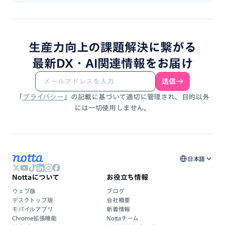
生産力向上
の
課題解決
に
繋がる
最新DX・
AI関連情報
を
お届け
送信
「
プライバシー
」
の
記載
に
基づいて
適切に
管理され、
目的以外
には
一切使用しません。
日本語
Nottaについて
お役立ち情報
ウェブ版
ブログ
デスクトップ版
会社概要
モバイルアプリ
新着情報
Chrome拡張機能
Nottaチーム