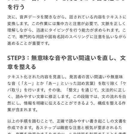
を行う
次に、音声データを聞きながら、話されている内容をテキストに
変換します。この作業には集中力と注意が必要で、文脈を正しく
理解しながら、迅速にタイピングを行う能力が求められます。こ
こで、専門的な用語や固有名詞のスペリングに注意を払いながら
進めることが重要です。
STEP3：無意味な音や言い間違いを直し、文
章を整える
テキスト化された内容を見直し、発言者の言い間違いや無意味
な音（「えー」とか「あー」といった詰め言葉）を取り除く「ケ
バ取り」を行います。その後、「整文」を通じて、文法的に正し
く、読みやすい文章に修正します。この段階では、文の流れを自
然にし、情報を明確に伝えることができるよう、構成を整える作
業が含まれます。
以上の手順を踏むことで、正確で読みやすい書き起こしの文書を
作成できます。各ステップは緻密な注意と根気が要求されるた