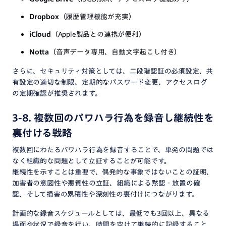
Dropbox
（履歴管理機能が充実）
iCloud
（Apple製品との連携が便利）
Notta
（音声データ専用、自動文字起こし付き）
さらに、セキュリティ対策としては、二段階認証の必須設定、共
有設定の適切な制限、定期的なパスワード変更、アクセスログ
の定期確認が推奨されます。
3-8. 複数回のパワハラ行為を録音し継続性を
裏付ける戦略
複数回にわたるパワハラ行為を録音することで、単発の問題では
なく組織的な問題として立証することが可能です。
継続性を示すことは重要で、偶発的な事象ではないことの証明、
加害者の意図性や悪質性の立証、組織による黙認・放置の確
認、そして損害の累積性や深刻性の裏付けにつながります。
計画的な録音スケジュールとしては、最低でも3回以上、異なる
場面や状況で録音を行い、時間を空けて継続的に記録すること