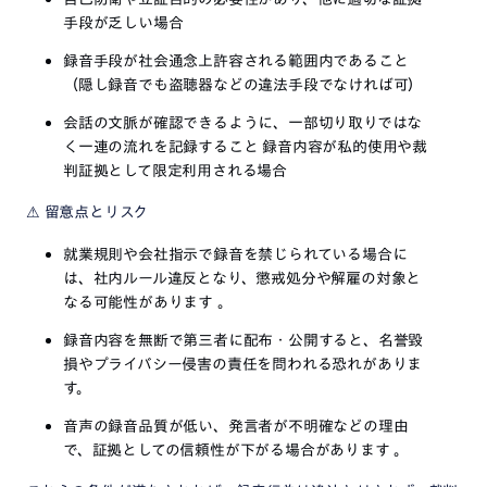
手段が乏しい場合
録音手段が社会通念上許容される範囲内であること
（隠し録音でも盗聴器などの違法手段でなければ可）
会話の文脈が確認できるように、一部切り取りではな
く一連の流れを記録すること 録音内容が私的使用や裁
判証拠として限定利用される場合
⚠
留意点とリスク
就業規則や会社指示で録音を禁じられている場合に
は、社内ルール違反となり、懲戒処分や解雇の対象と
なる可能性があります
。
録音内容を無断で第三者に配布・公開すると、名誉毀
損やプライバシー侵害の責任を問われる恐れがありま
す。
音声の録音品質が低い、発言者が不明確などの理由
で、証拠としての信頼性が下がる場合があります
。