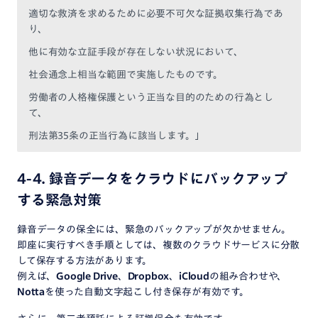
適切な救済を求めるために必要不可欠な証拠収集行為であ
り、
他に有効な立証手段が存在しない状況において、
社会通念上相当な範囲で実施したものです。
労働者の人格権保護という正当な目的のための行為とし
て、
刑法第35条の正当行為に該当します。」
4-4. 録音データをクラウドにバックアップ
する緊急対策
録音データの保全には、緊急のバックアップが欠かせません。
即座に実行すべき手順としては、複数のクラウドサービスに分散
して保存する方法があります。
例えば、
Google Drive
、
Dropbox
、
iCloud
の組み合わせや、
Notta
を使った自動文字起こし付き保存が有効です。