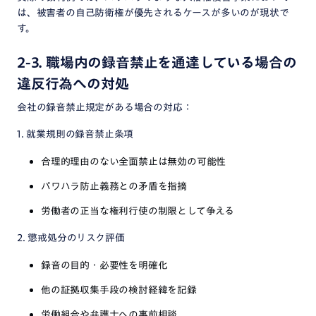
は、被害者の自己防衛権が優先されるケースが多いのが現状で
す。
2-3. 職場内の録音禁止を通達している場合の
違反行為への対処
会社の録音禁止規定がある場合の対応：
1. 就業規則の録音禁止条項
合理的理由のない全面禁止は無効の可能性
パワハラ防止義務との矛盾を指摘
労働者の正当な権利行使の制限として争える
2. 懲戒処分のリスク評価
録音の目的・必要性を明確化
他の証拠収集手段の検討経緯を記録
労働組合や弁護士への事前相談