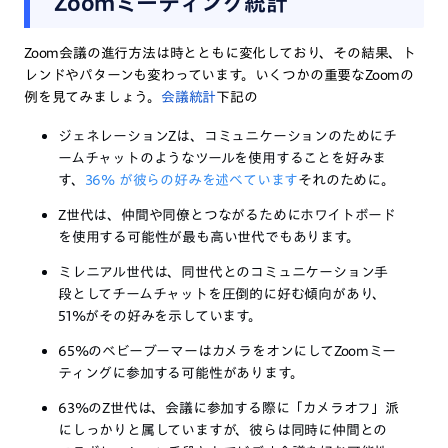
Zoomミーティング統計
Zoom会議の進行方法は時とともに変化しており、その結果、ト
レンドやパターンも変わっています。いくつかの重要なZoomの
例を見てみましょう。
会議統計
下記の
ジェネレーションZは、コミュニケーションのためにチ
ームチャットのようなツールを使用することを好みま
す、
36% が彼らの好みを述べています
それのために。
Z世代は、仲間や同僚とつながるためにホワイトボード
を使用する可能性が最も高い世代でもあります。
ミレニアル世代は、同世代とのコミュニケーション手
段としてチームチャットを圧倒的に好む傾向があり、
51%がその好みを示しています。
65%のベビーブーマーはカメラをオンにしてZoomミー
ティングに参加する可能性があります。
63%のZ世代は、会議に参加する際に「カメラオフ」派
にしっかりと属していますが、彼らは同時に仲間との