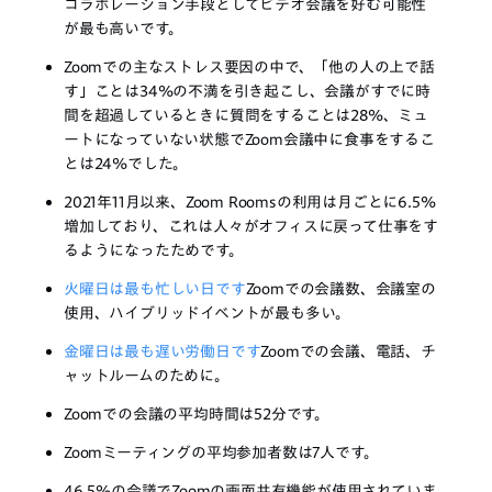
コラボレーション手段としてビデオ会議を好む可能性
が最も高いです。
Zoomでの主なストレス要因の中で、「他の人の上で話
す」ことは34%の不満を引き起こし、会議がすでに時
間を超過しているときに質問をすることは28%、ミュ
ートになっていない状態でZoom会議中に食事をするこ
とは24%でした。
2021年11月以来、Zoom Roomsの利用は月ごとに6.5%
増加しており、これは人々がオフィスに戻って仕事をす
るようになったためです。
火曜日は最も忙しい日です
Zoomでの会議数、会議室の
使用、ハイブリッドイベントが最も多い。
金曜日は最も遅い労働日です
Zoomでの会議、電話、チ
ャットルームのために。
Zoomでの会議の平均時間は52分です。
Zoomミーティングの平均参加者数は7人です。
46.5%の会議でZoomの画面共有機能が使用されていま