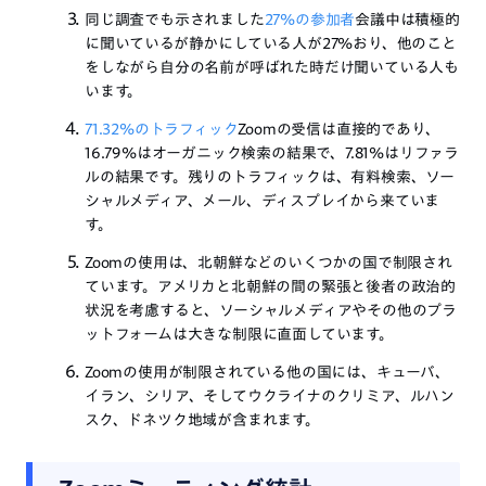
同じ調査でも示されました
27%の参加者
会議中は積極的
に聞いているが静かにしている人が27%おり、他のこと
をしながら自分の名前が呼ばれた時だけ聞いている人も
います。
71.32%のトラフィック
Zoomの受信は直接的であり、
16.79%はオーガニック検索の結果で、7.81%はリファラ
ルの結果です。残りのトラフィックは、有料検索、ソー
シャルメディア、メール、ディスプレイから来ていま
す。
Zoomの使用は、北朝鮮などのいくつかの国で制限され
ています。アメリカと北朝鮮の間の緊張と後者の政治的
状況を考慮すると、ソーシャルメディアやその他のプラ
ットフォームは大きな制限に直面しています。
Zoomの使用が制限されている他の国には、キューバ、
イラン、シリア、そしてウクライナのクリミア、ルハン
スク、ドネツク地域が含まれます。