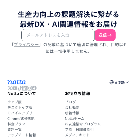
生産力向上
の
課題解決
に
繋がる
最新DX・
AI関連情報
を
お届け
送信
「
プライバシー
」
の
記載
に
基づいて
適切に
管理され、
目的以外
には
一切使用しません。
日本語
Nottaについて
お役立ち情報
ウェブ版
ブログ
デスクトップ版
会社概要
モバイルアプリ
新着情報
Chrome拡張機能
Nottaチーム
料金プラン
お友達紹介プログラム
資料一覧
学割・教職員割引
アップデート情報
メディアキット