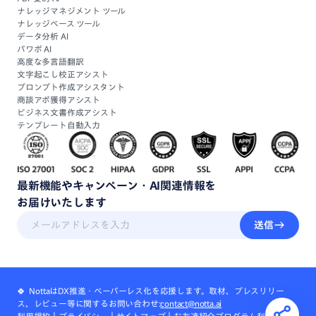
ナレッジマネジメント ツール
ナレッジベース ツール
データ分析 AI
パワポ AI
高度な多言語翻訳
文字起こし校正アシスト
プロンプト作成アシスタント
商談アポ獲得アシスト
ビジネス文書作成アシスト
テンプレート自動入力
最新機能
や
キャンペーン・
AI関連情報
を
お届けいたします
送信
🍀 NottaはDX推進・ペーパーレス化を応援します。取材、プレスリリー
ス、レビュー等に関するお問い合わせ:
contact@notta.ai
利用規約
｜
プライバシー
｜
サイトマップ
｜
お友達紹介プログラム利用規約
｜