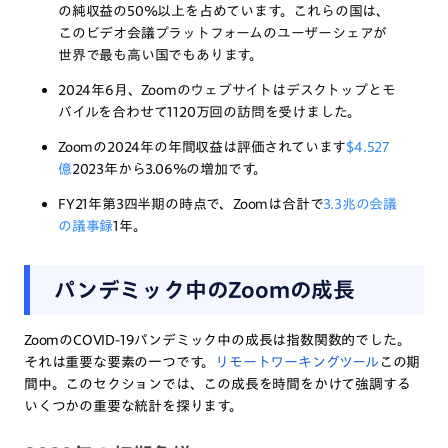
の純収益の50%以上を占めています。これらの国は、
このビデオ会議プラットフォームのユーザーシェアが
世界で最も高い国でもあります。
2024年6月、Zoomのウェブサイトはデスクトップとモ
バイルを合わせて1120万回の訪問を受けました。
Zoomの2024年の年間収益は評価されています
$4.527
億
2023年から3.06%の増加です。
FY21年第3四半期の時点で、Zoomは合計で
3.3兆の会議
の議事録
1年。
パンデミック中のZoomの成長
ZoomのCOVID-19パンデミック中の成長は指数関数的でした。
それは重要な要素の一つです。
リモートワーキングツール
この期
間中。このセクションでは、この成長を時間をかけて強調する
いくつかの重要な統計を探ります。