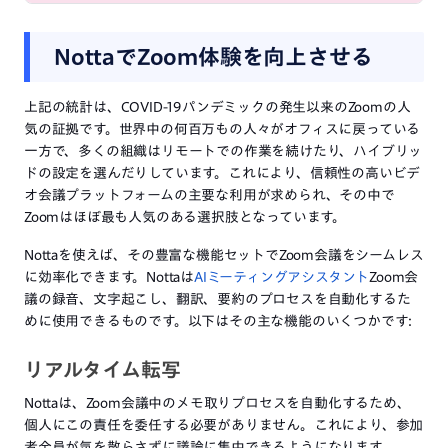
NottaでZoom体験を向上させる
上記の統計は、COVID-19パンデミックの発生以来のZoomの人
気の証拠です。世界中の何百万もの人々がオフィスに戻っている
一方で、多くの組織はリモートでの作業を続けたり、ハイブリッ
ドの設定を選んだりしています。これにより、信頼性の高いビデ
オ会議プラットフォームの主要な利用が求められ、その中で
Zoomはほぼ最も人気のある選択肢となっています。
Nottaを使えば、その豊富な機能セットでZoom会議をシームレス
に効率化できます。Nottaは
AIミーティングアシスタント
Zoom会
議の録音、文字起こし、翻訳、要約のプロセスを自動化するた
めに使用できるものです。以下はその主な機能のいくつかです:
リアルタイム転写
Nottaは、Zoom会議中のメモ取りプロセスを自動化するため、
個人にこの責任を委任する必要がありません。これにより、参加
者全員が気を散らさずに議論に集中できるようになります。