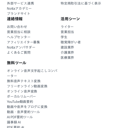
外部サービス連携
特定商取引法に基づく表示
Nottaアカデミー
ブランドサイト
連絡情報
活用シーン
お問い合わせ
ライター
営業担当に相談
営業担当
ヘルプセンター
学生
アフィリエイター募集
聴覚障がい者
Nottaアンバサダー
建設業界
よくあるご質問
介護業界
医療業界
無料ツール
オンライン音声文字起こしコンバ
ーター
無料音声テキスト変換
フリーオンライン動画変換
オンライン音声変換
ボーカルリムーバー
YouTube動画要約
動画や音声をブログに変換
動画・音声要約ツール
AI PDF要約ツール
議事録 AI
PDF 要約 AI