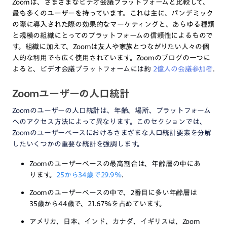
Zoomは、さまざまなビデオ会議プラットフォームと比較して、
最も多くのユーザーを持っています。これは主に、パンデミック
の際に導入された際の効果的なマーケティングと、あらゆる種類
と規模の組織にとってのプラットフォームの信頼性によるもので
す。組織に加えて、Zoomは友人や家族とつながりたい人々の個
人的な利用でも広く使用されています。Zoomのブログの一つに
よると、
ビデオ会議プラットフォームには約
2億人の会議参加者
.
Zoomユーザーの人口統計
Zoomのユーザーの人口統計は、年齢、場所、プラットフォーム
へのアクセス方法によって異なります。このセクションでは、
Zoomのユーザーベースにおけるさまざまな人口統計要素を分解
したいくつかの重要な統計を強調します。
Zoomのユーザーベースの最高割合は、年齢層の中にあ
ります。
25から34歳で29.9%
.
Zoomのユーザーベースの中で、2番目に多い年齢層は
35歳から44歳で、21.67%を占めています。
アメリカ、日本、インド、カナダ、イギリスは、Zoom