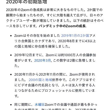
2020年の初期急増
2020年のZoomの急成長は非常に大きなものでした。2か国での
展開から始まったものが、すぐに大陸を越えて広がり、日々のア
クティブユーザー数が増加していきました。以下の統計はそのペ
ースを示しています。
パンデミック中のZoomの成長
.
Zoomはその存在を始めました
2019年1月の2か国
アメ
リカ合衆国とカナダであり、2020年8月までに43以上
の国と地域に存在感を確保しました。
2019年12月までに、Zoomには約1000万人の会議参加
者がいます。
2020年3月
, この数字は2億に急増しまし
た。
2020年11月から2021年11月の間に、Zoomが使用され
ました。
200の国と地域
世界中で。このアプリはすぐ
にビデオ会議の代名詞となり、人々は友人や愛する人
とつながるためにプロフェッショナルに使用していま
す。
同じ期間に、
水曜日
Zoomでの会議や通話が最も多かっ