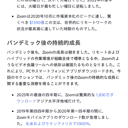
たのは水曜日で、次いで火曜日でした。2022年の後半
には、火曜日が最も忙しい曜日に逆転しました。
Zoomは2020年10月に市場資本化のピークに達し、驚
くべき
$1390億
この文は、世界的にリモートワークの
状況が最高潮に達していた時期のものでした。
パンデミック後の持続的成長
パンデミック後も、Zoomの成長は続きました。リモートおよび
ハイブリッドの作業環境が組織全体で標準となる中、Zoomのよ
うなビデオ会議ツールへの依存は確固たるものとなりました。こ
れにより、PCやスマートフォンにアプリがダウンロードされ、今
回のセクションでは、パンデミック後のZoomの持続的な成長に
関する重要な洞察を得ることができます。
2023年の最後の四半期に、Zoomは驚異的な
1,830万ダ
ウンロード
アジア太平洋地域だけで。
2019年第四四半期から2020年第一四半期の間に、
Zoomモバイルアプリのダウンロード数が急増しまし
た。
北米およびラテンアメリカで1000%
.