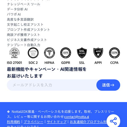
ナレッジベース ツール
データ分析 AI
パワポ AI
高度な多言語翻訳
文字起こし校正アシスト
プロンプト作成アシスタント
商談アポ獲得アシスト
ビジネス文書作成アシスト
テンプレート自動入力
最新機能
や
キャンペーン・
AI関連情報
を
お届けいたします
送信
🍀 NottaはDX推進・ペーパーレス化を応援します。取材、プレスリリー
ス、レビュー等に関するお問い合わせ:
contact@notta.ai
利用規約
｜
プライバシー
｜
サイトマップ
｜
お友達紹介プログラム利用規約
｜
セキュリティシステム