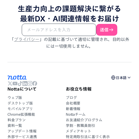
生産力向上
の
課題解決
に
繋がる
最新DX・
AI関連情報
を
お届け
送信
「
プライバシー
」
の
記載
に
基づいて
適切に
管理され、
目的以外
には
一切使用しません。
日本語
Nottaについて
お役立ち情報
ウェブ版
ブログ
デスクトップ版
会社概要
モバイルアプリ
新着情報
Chrome拡張機能
Nottaチーム
料金プラン
お友達紹介プログラム
資料一覧
学割・教職員割引
アップデート情報
メディアキット
外部サービス連携
特定商取引法に基づく表示