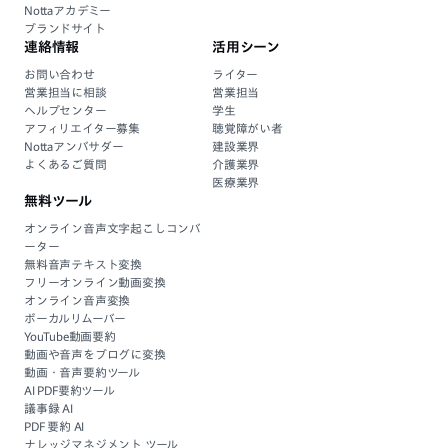
Nottaアカデミー
ブランドサイト
連絡情報
活用シーン
お問い合わせ
ライター
営業担当に相談
営業担当
ヘルプセンター
学生
アフィリエイター募集
聴覚障がい者
Nottaアンバサダー
建設業界
よくあるご質問
介護業界
医療業界
無料ツール
オンライン音声文字起こしコンバ
ーター
無料音声テキスト変換
フリーオンライン動画変換
オンライン音声変換
ボーカルリムーバー
YouTube動画要約
動画や音声をブログに変換
動画・音声要約ツール
AI PDF要約ツール
議事録 AI
PDF 要約 AI
ナレッジマネジメント ツール