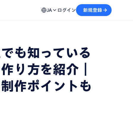
ュール機能
用方法、不具合の解決策など各種お問い合わせ窓口を
予約から文字起こしの流れがスムーズに
JA
ログイン
新規登録
案内
画
テキストを生成し、情報の再利用を加速
誰でも知っている
自動記録し、議事録の作成をサポート
の作り方を紹介｜
と制作ポイントも