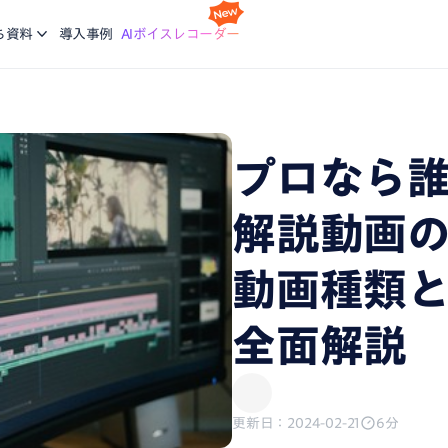
スケジ
Nottaの基本的な使い方について学ぶ。企業に向けた研修
利
idで使える文字起こしアプリ
会議の
ち資料
導入事例
AIボイスレコーダー
コースも提供
ご
機能
画面録
ージで再生している音声を文字起こし
録画と
ブログ
生産力向上の課題解決に繋がる最新DX・AI関連情報をお
エージェント
議事録
届け
プロなら
析、CRM同期などをエージェントにお任せ
会話が
解説動画
、あなたに。会議・データの整理分析はAIにお任せ
動画種類
全面解説
更新日：2024-02-21
6分