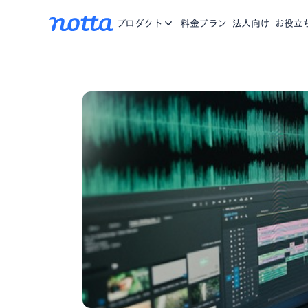
アプリ
Nottaに関する、お知らせ・機能リリース・メディア掲載
iOS/Andro
お問合せ
プロダクト
料金プラン
法人向け
お役立
をご紹介。
Chrome拡張
複数のWebペ
資料一覧
お役に立つ資料や動画をご用意
営業特化AI
商談の記録、分
Notta Brain
思考する時間を