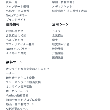
資料一覧
学割・教職員割引
アップデート情報
メディアキット
外部サービス連携
特定商取引法に基づく表示
Nottaアカデミー
ブランドサイト
連絡情報
活用シーン
お問い合わせ
ライター
営業担当に相談
営業担当
ヘルプセンター
学生
アフィリエイター募集
聴覚障がい者
Nottaアンバサダー
建設業界
よくあるご質問
介護業界
医療業界
無料ツール
オンライン音声文字起こしコンバ
ーター
無料音声テキスト変換
フリーオンライン動画変換
オンライン音声変換
ボーカルリムーバー
YouTube動画要約
動画や音声をブログに変換
動画・音声要約ツール
AI PDF要約ツール