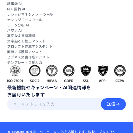
議事録 AI
PDF 要約 AI
ナレッジマネジメント ツール
ナレッジベース ツール
データ分析 AI
パワポ AI
高度な多言語翻訳
文字起こし校正アシスト
プロンプト作成アシスタント
商談アポ獲得アシスト
ビジネス文書作成アシスト
テンプレート自動入力
最新機能
や
キャンペーン・
AI関連情報
を
お届けいたします
送信
🍀 NottaはDX推進・ペーパーレス化を応援します。取材、プレスリリー