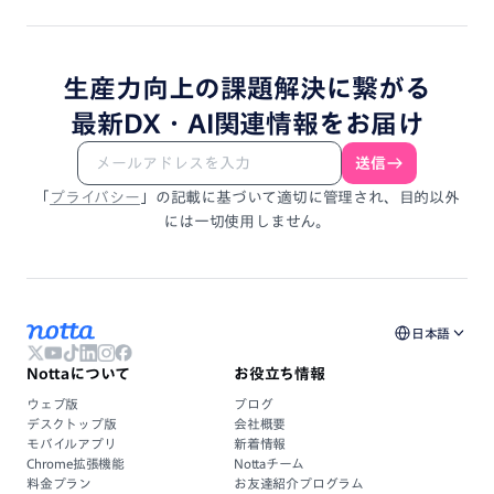
生産力向上
の
課題解決
に
繋がる
最新DX・
AI関連情報
を
お届け
送信
「
プライバシー
」
の
記載
に
基づいて
適切に
管理され、
目的以外
には
一切使用しません。
日本語
Nottaについて
お役立ち情報
ウェブ版
ブログ
デスクトップ版
会社概要
モバイルアプリ
新着情報
Chrome拡張機能
Nottaチーム
料金プラン
お友達紹介プログラム