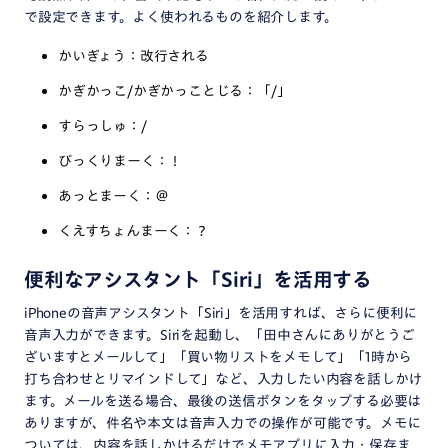
で設定できます。よく使われるものを紹介します。
かいぎょう：改行される
かぎかっこ/かぎかっことじる：「/」
すらっしゅ：/
びっくりまーく：！
あっとまーく：＠
くえすちょんまーく：？
便利なアシスタント「Siri」を活用する
iPhoneの音声アシスタント「Siri」を活用すれば、さらに便利に
音声入力ができます。Siriを起動し、「田中さんにありがとうご
ざいますとメールして」「買い物リストをメモして」「1時から
打ち合わせとリマインドして」など、入力したい内容を話しかけ
ます。メールを送る場合、最後の送信ボタンをタップする必要は
ありますが、件名や本文は音声入力での操作が可能です。メモに
ついては、内容を話しかけるだけでメモアプリに入力・保存ま