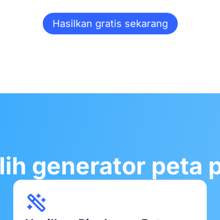
Hasilkan gratis sekarang
h generator peta pi