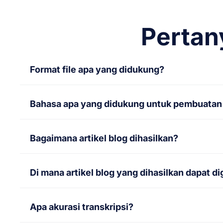
Pertan
Format file apa yang didukung?
Notta mendukung format file audio berikut: 
Bahasa apa yang didukung untuk pembuatan
Notta mendukung 58 bahasa untuk transkripsi 
Bagaimana artikel blog dihasilkan?
Setelah transkripsi selesai, konten secara ot
Di mana artikel blog yang dihasilkan dapat d
yang dioptimalkan untuk SEO dan menarik, sia
Artikel blog yang dihasilkan dapat dengan mud
Apa akurasi transkripsi?
itu, artikel ini dapat diunggah langsung ke 