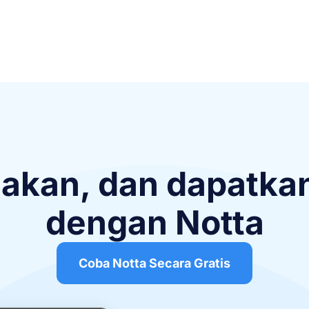
ersi teks sebesar 98,86%. Selain itu, dengan mendaf
i meningkat, menjadikan proses pengenalan suara lebi
jakan, dan dapatkan
dengan Notta
Coba Notta Secara Gratis