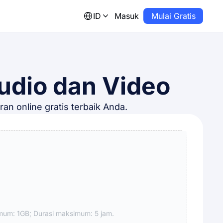
ID
Masuk
Mulai Gratis
Audio dan Video
an online gratis terbaik Anda.
um: 1GB; Durasi maksimum: 5 jam.