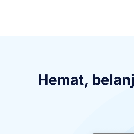
Pengenalan suara Notta memiliki akurasi konv
transkripsi kalimat yang mengandung nama dir
gratis.
Hemat, belan