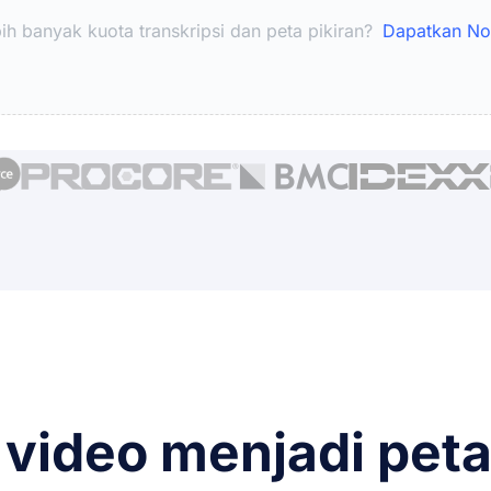
ih banyak kuota transkripsi dan peta pikiran?
Dapatkan No
video menjadi peta