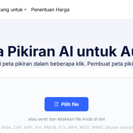
cang untuk
Penentuan Harga
 Pikiran AI untuk 
peta pikiran dalam beberapa klik. Pembuat peta pikir
Pilih file
atau seret dan letakkan file Anda di sini
 M4A, CAF, AIFF, AVI, RMVB, FLV, MP4, MOV, WMV; Ukuran maksim