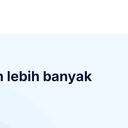
tarkan istilah khusus di Notta, akurasi
h efisien. Fitur ini tersedia bahkan di versi
 lebih banyak