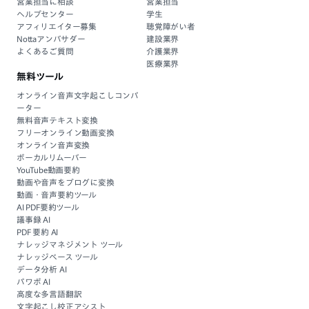
営業担当に相談
営業担当
ヘルプセンター
学生
アフィリエイター募集
聴覚障がい者
Nottaアンバサダー
建設業界
よくあるご質問
介護業界
医療業界
無料ツール
オンライン音声文字起こしコンバ
ーター
無料音声テキスト変換
フリーオンライン動画変換
オンライン音声変換
ボーカルリムーバー
YouTube動画要約
動画や音声をブログに変換
動画・音声要約ツール
AI PDF要約ツール
議事録 AI
PDF 要約 AI
ナレッジマネジメント ツール
ナレッジベース ツール
データ分析 AI
パワポ AI
高度な多言語翻訳
文字起こし校正アシスト