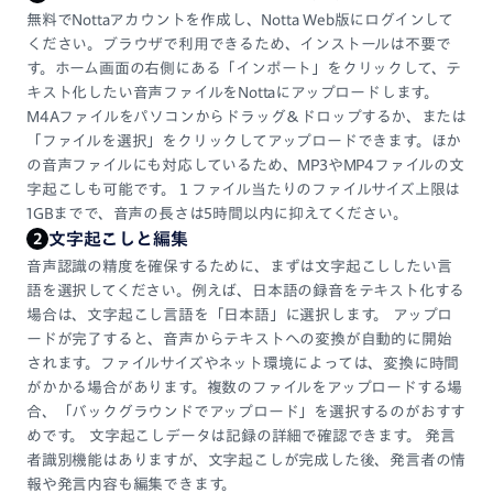
無料でNottaアカウントを作成し、Notta Web版にログインして
ください。ブラウザで利用できるため、インストールは不要で
す。ホーム画面の右側にある「インポート」をクリックして、テ
キスト化したい音声ファイルをNottaにアップロードします。
M4Aファイルをパソコンからドラッグ＆ドロップするか、または
「ファイルを選択」をクリックしてアップロードできます。ほか
の音声ファイルにも対応しているため、MP3やMP4ファイルの文
字起こしも可能です。１ファイル当たりのファイルサイズ上限は
1GBまでで、音声の長さは5時間以内に抑えてください。
文字起こしと編集
2
音声認識の精度を確保するために、まずは文字起こししたい言
語を選択してください。例えば、日本語の録音をテキスト化する
場合は、文字起こし言語を「日本語」に選択します。 アップロ
ードが完了すると、音声からテキストへの変換が自動的に開始
されます。ファイルサイズやネット環境によっては、変換に時間
がかかる場合があります。複数のファイルをアップロードする場
合、「バックグラウンドでアップロード」を選択するのがおすす
めです。 文字起こしデータは記録の詳細で確認できます。 発言
者識別機能はありますが、文字起こしが完成した後、発言者の情
報や発言内容も編集できます。