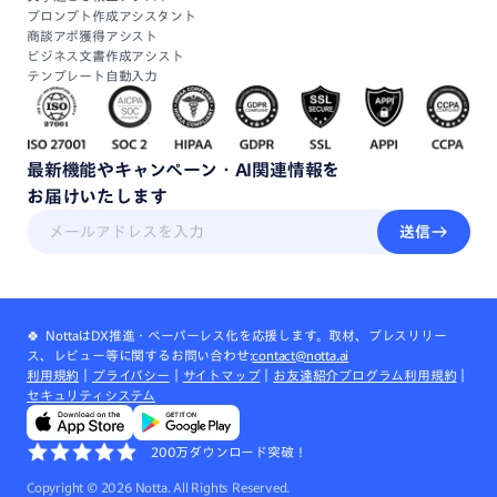
プロンプト作成アシスタント
商談アポ獲得アシスト
ビジネス文書作成アシスト
テンプレート自動入力
最新機能
や
キャンペーン・
AI関連情報
を
お届けいたします
送信
🍀 NottaはDX推進・ペーパーレス化を応援します。取材、プレスリリー
ス、レビュー等に関するお問い合わせ:
contact@notta.ai
利用規約
｜
プライバシー
｜
サイトマップ
｜
お友達紹介プログラム利用規約
｜
セキュリティシステム
200万ダウンロード突破！
Copyright ©
2026
Notta. All Rights Reserved.