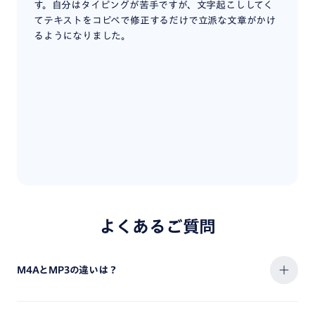
す。自分はタイピングが苦手ですが、文字起こししてく
のレコ
てテキストをコピペで修正するだけで立派な文章がかけ
こしの
るようになりました。
何度か
ま書き
るよう
こしさ
画デー
認識ツ
が苦手
するだ
よくあるご質問
M4AとMP3の違いは？