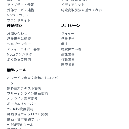
アップデート情報
メディアキット
外部サービス連携
特定商取引法に基づく表示
Nottaアカデミー
ブランドサイト
連絡情報
活用シーン
お問い合わせ
ライター
営業担当に相談
営業担当
ヘルプセンター
学生
アフィリエイター募集
聴覚障がい者
Nottaアンバサダー
建設業界
よくあるご質問
介護業界
医療業界
無料ツール
オンライン音声文字起こしコンバ
ーター
無料音声テキスト変換
フリーオンライン動画変換
オンライン音声変換
ボーカルリムーバー
YouTube動画要約
動画や音声をブログに変換
動画・音声要約ツール
AI PDF要約ツール