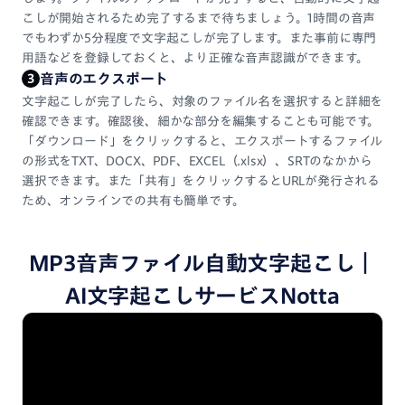
こしが開始されるため完了するまで待ちましょう。1時間の音声
でもわずか5分程度で文字起こしが完了します。また事前に専門
用語などを登録しておくと、より正確な音声認識ができます。
音声のエクスポート
3
文字起こしが完了したら、対象のファイル名を選択すると詳細を
確認できます。確認後、細かな部分を編集することも可能です。
「ダウンロード」をクリックすると、エクスポートするファイル
の形式をTXT、DOCX、PDF、EXCEL（.xlsx）、SRTのなかから
選択できます。また「共有」をクリックするとURLが発行される
ため、オンラインでの共有も簡単です。
MP3音声ファイル自動文字起こし｜
AI文字起こしサービスNotta