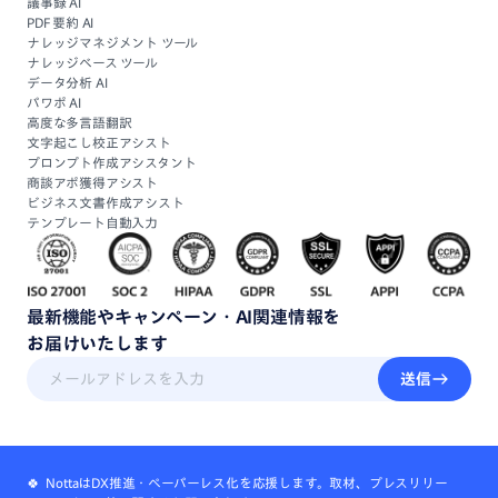
議事録 AI
PDF 要約 AI
ナレッジマネジメント ツール
ナレッジベース ツール
データ分析 AI
パワポ AI
高度な多言語翻訳
文字起こし校正アシスト
プロンプト作成アシスタント
商談アポ獲得アシスト
ビジネス文書作成アシスト
テンプレート自動入力
最新機能
や
キャンペーン・
AI関連情報
を
お届けいたします
送信
🍀 NottaはDX推進・ペーパーレス化を応援します。取材、プレスリリー