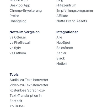
Desktop App
Hilfezentrum
Chrome-Erweiterung
Empfehlungsprogramm
Preise
Affiliate
Changelog
Notta Brand Assets
Notta im Vergleich
Integrationen
vs Otter.ai
Alle
vs Fireflies.ai
HubSpot
vs tl;dv
Salesforce
vs Fathom
Zapier
Slack
Notion
Tools
Audio-zu-Text-Konverter
Video-zu-Text-Konverter
Kostenlose Sprach-zu-
Text-Transkription in
Echtzeit
YouTube-